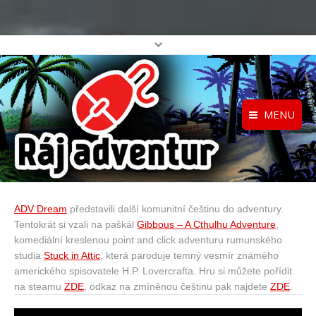
MENU
Registrace
Home
Přihlášení
O projektu
ADV Dream
představili další komunitní češtinu do adventury.
Profil
Katalog her
Tentokrát si vzali na paškál
Gibbous – A Cthulhu Adventure
,
top
komediální kreslenou point and click adventuru rumunského
studia
Stuck in Attic
, která paroduje temný vesmír známého
amerického spisovatele H.P. Lovercrafta. Hru si můžete pořídit
na steamu
ZDE
, odkaz na zmíněnou češtinu pak najdete
ZDE
.