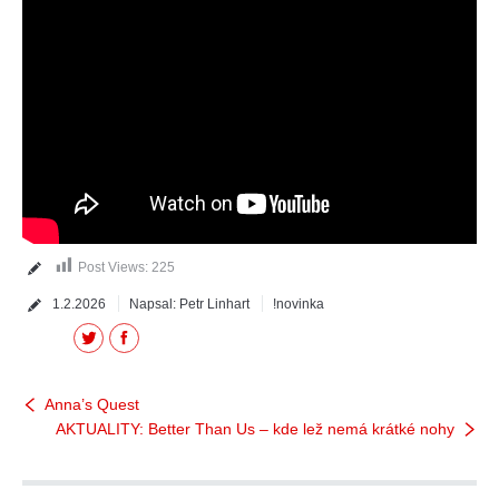
Post Views:
225
1.2.2026
Napsal:
Petr Linhart
!novinka
Twitter
Facebook
Anna’s Quest
AKTUALITY: Better Than Us – kde lež nemá krátké nohy