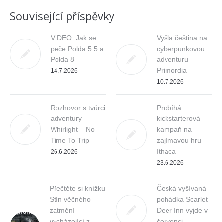
Související příspěvky
VIDEO: Jak se
Vyšla čeština na
peče Polda 5.5 a
cyberpunkovou
Polda 8
adventuru
Primordia
14.7.2026
10.7.2026
Rozhovor s tvůrci
Probíhá
adventury
kickstarterová
Whirlight – No
kampaň na
Time To Trip
zajímavou hru
Ithaca
26.6.2026
23.6.2026
Přečtěte si knížku
Česká vyšívaná
Stín věčného
pohádka Scarlet
zatmění
Deer Inn vyjde v
vycházející z
červenci