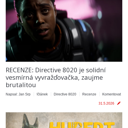
RECENZE: Directive 8020 je solidní
vesmírná vyvražďovačka, zaujme
brutalitou
Napsal:
Jan Srp
!článek
Directive 8020
Recenze
Komentovat
31.5.2026