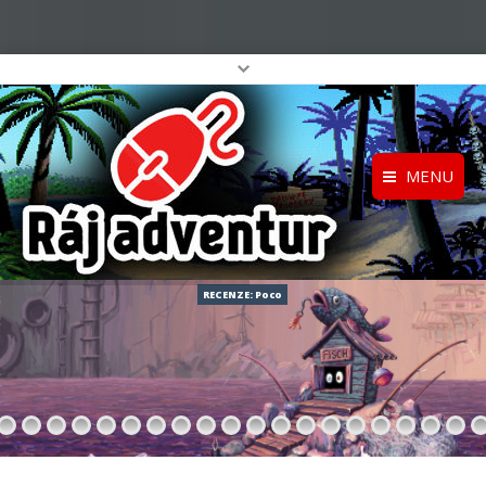
MENU
Registrace
Home
Přihlášení
O projektu
RECENZE: Poco
Profil
Katalog her
top