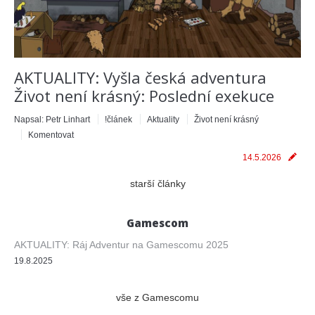
AKTUALITY: Vyšla česká adventura
Život není krásný: Poslední exekuce
Napsal:
Petr Linhart
!článek
Aktuality
Život není krásný
Komentovat
14.5.2026
starší články
Gamescom
AKTUALITY: Ráj Adventur na Gamescomu 2025
19.8.2025
vše z Gamescomu