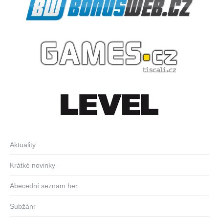
Aktuality
Krátké novinky
Abecední seznam her
Subžánr