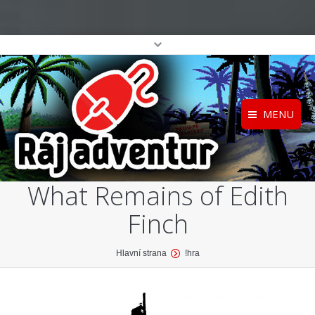
MENU
Registrace
Home
What Remains of Edith
Přihlášení
O projektu
Finch
Profil
Katalog her
top
You are here:
Hlavní strana
!hra