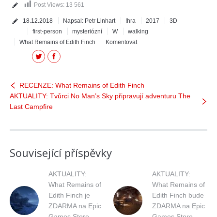
Post Views:
13 561
18.12.2018
Napsal:
Petr Linhart
!hra
2017
3D
first-person
mysteriózní
W
walking
What Remains of Edith Finch
Komentovat
Twitter
Facebook
RECENZE: What Remains of Edith Finch
AKTUALITY: Tvůrci No Man’s Sky připravují adventuru The
Last Campfire
Související příspěvky
AKTUALITY:
AKTUALITY:
What Remains of
What Remains of
Edith Finch je
Edith Finch bude
ZDARMA na Epic
ZDARMA na Epic
Games Store
Games Store