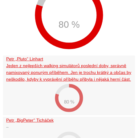
80 %
Petr „Pluto“ Linhart
Jeden z nejlepších walking simulátorů poslední doby, správně
namixovaný ponurým příběhem. Jen je trochu krátký a občas by
neškodilo, kdyby k vyprávění příběhu přibyla i nějaká herní část.
80 %
Petr „BigPeter“ Ticháček
–