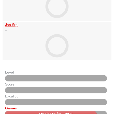
Jan Srp
–
Level
Score
Excalibur
Games
Ondřej Švára - 90 %