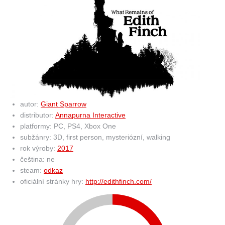
autor:
Giant Sparrow
distributor:
Annapurna Interactive
platformy: PC, PS4, Xbox One
subžánry: 3D, first person, mysteriózní, walking
rok výroby:
2017
čeština: ne
steam:
odkaz
oficiální stránky hry:
http://edithfinch.com/