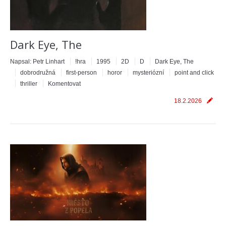
Dark Eye, The
Napsal:
Petr Linhart
!hra
1995
2D
D
Dark Eye, The
dobrodružná
first-person
horor
mysteriózní
point and click
thriller
Komentovat
18.2.2026