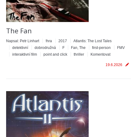
The Fan
Napsal:
Petr Linhart
!hra
2017
Atlantis: The Lost Tales
detektivní
dobrodružná
F
Fan, The
first-person
FMV
interaktivní film
point and click
thriller
Komentovat
19.6.2026