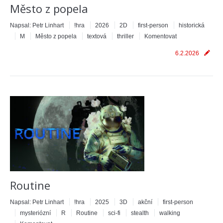
Město z popela
Napsal:
Petr Linhart
!hra
2026
2D
first-person
historická
M
Město z popela
textová
thriller
Komentovat
6.2.2026
Routine
Napsal:
Petr Linhart
!hra
2025
3D
akční
first-person
mysteriózní
R
Routine
sci-fi
stealth
walking