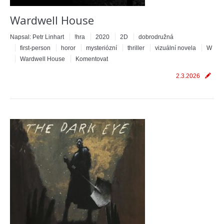
Wardwell House
Napsal:
Petr Linhart
!hra
2020
2D
dobrodružná
first-person
horor
mysteriózní
thriller
vizuální novela
W
Wardwell House
Komentovat
2.3.2026