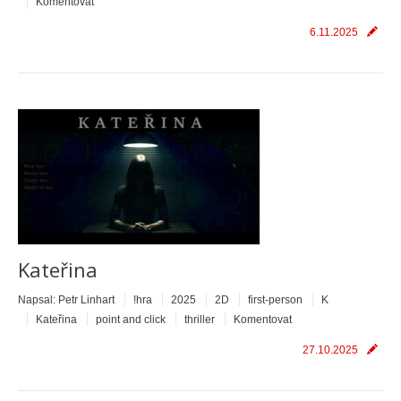
Komentovat
6.11.2025
Kateřina
Napsal:
Petr Linhart
!hra
2025
2D
first-person
K
Kateřina
point and click
thriller
Komentovat
27.10.2025