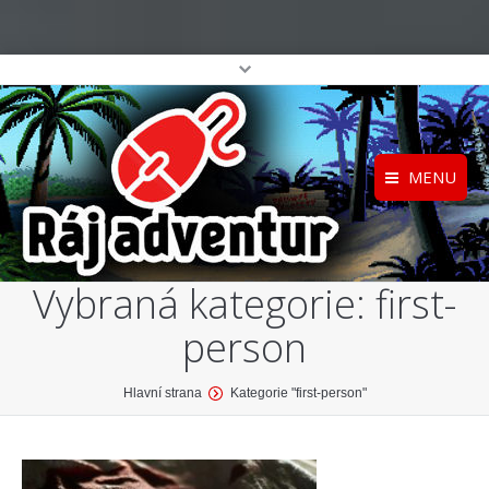
MENU
Registrace
Home
Vybraná kategorie:
first-
Přihlášení
O projektu
person
Profil
Katalog her
top
You are here:
Hlavní strana
Kategorie "first-person"