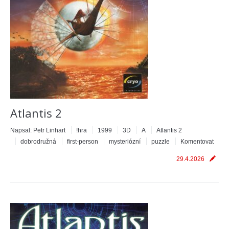
Atlantis 2
Napsal:
Petr Linhart
!hra
1999
3D
A
Atlantis 2
dobrodružná
first-person
mysteriózní
puzzle
Komentovat
29.4.2026