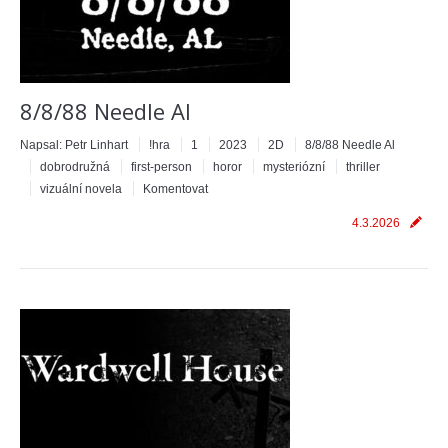
8/8/88 Needle Al
Napsal:
Petr Linhart
!hra
1
2023
2D
8/8/88 Needle Al
dobrodružná
first-person
horor
mysteriózní
thriller
vizuální novela
Komentovat
4.3.2026