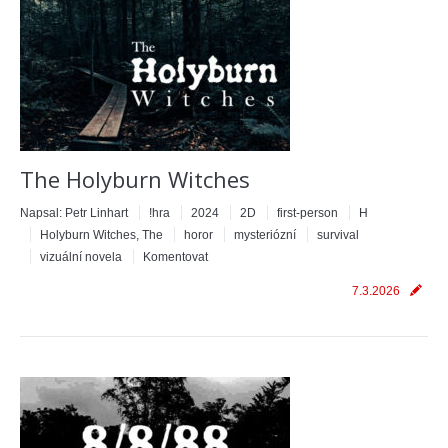
The Holyburn Witches
Napsal:
Petr Linhart
!hra
2024
2D
first-person
H
Holyburn Witches, The
horor
mysteriózní
survival
vizuální novela
Komentovat
7.3.2026