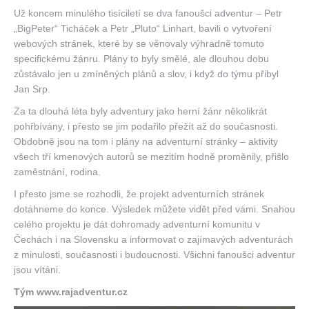
Už koncem minulého tisíciletí se dva fanoušci adventur – Petr
„BigPeter“ Ticháček a Petr „Pluto“ Linhart, bavili o vytvoření
webových stránek, které by se věnovaly výhradně tomuto
specifickému žánru. Plány to byly smělé, ale dlouhou dobu
zůstávalo jen u zmíněných plánů a slov, i když do týmu přibyl
Jan Srp.
Za ta dlouhá léta byly adventury jako herní žánr několikrát
pohřbívány, i přesto se jim podařilo přežít až do současnosti.
Obdobně jsou na tom i plány na adventurní stránky – aktivity
všech tří kmenových autorů se mezitím hodně proměnily, přišlo
zaměstnání, rodina.
I přesto jsme se rozhodli, že projekt adventurních stránek
dotáhneme do konce. Výsledek můžete vidět před vámi. Snahou
celého projektu je dát dohromady adventurní komunitu v
Čechách i na Slovensku a informovat o zajímavých adventurách
z minulosti, současnosti i budoucnosti. Všichni fanoušci adventur
jsou vítáni.
Tým www.rajadventur.cz