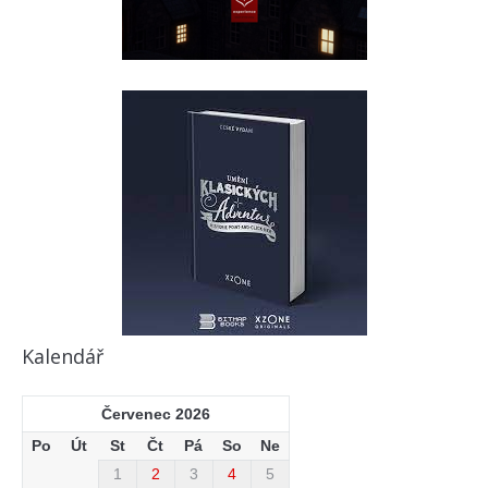
Kalendář
Červenec 2026
Po
Út
St
Čt
Pá
So
Ne
1
2
3
4
5