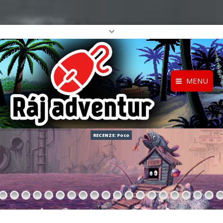
MENU
Registrace
Home
Přihlášení
O projektu
RECENZE: Poco
Profil
Katalog her
top