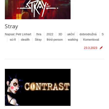
Stray
Napsal:
Petr Linhart
!hra
2022
3D
akční
dobrodružná
S
sci-fi
stealth
Stray
third-person
walking
Komentovat
23.3.2023