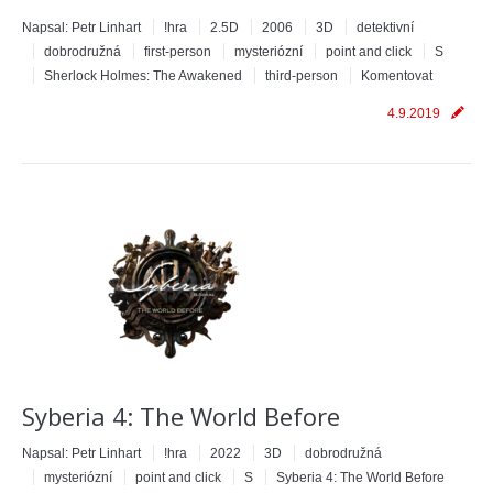
Napsal:
Petr Linhart
!hra
2.5D
2006
3D
detektivní
dobrodružná
first-person
mysteriózní
point and click
S
Sherlock Holmes: The Awakened
third-person
Komentovat
4.9.2019
Syberia 4: The World Before
Napsal:
Petr Linhart
!hra
2022
3D
dobrodružná
mysteriózní
point and click
S
Syberia 4: The World Before