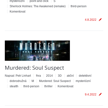
mysteriózní
point and click
S
Sherlock Holmes: The Awakened (remake)
third-person
Komentovat
4.8.2022
Murdered: Soul Suspect
Napsal:
Petr Linhart
!hra
2014
3D
akční
detektivní
dobrodružná
M
Murdered: Soul Suspect
mysteriózní
stealth
third-person
thriller
Komentovat
9.4.2022