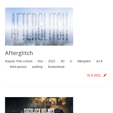
Afterglitch
Napsal:
Petr Linhart
!hra
2022
3D
A
Afterglitch
sci-fi
third-person
walking
Komentovat
31.8.2021