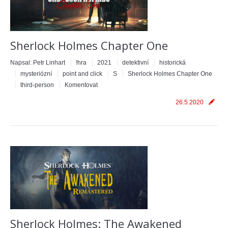
Sherlock Holmes Chapter One
Napsal:
Petr Linhart
!hra
2021
detektivní
historická
mysteriózní
point and click
S
Sherlock Holmes Chapter One
third-person
Komentovat
26.5.2020
Sherlock Holmes: The Awakened