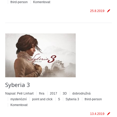
third-person
Komentovat
25.8.2019
Syberia 3
Napsal:
Petr Linhart
!hra
2017
3D
dobrodružná
mysteriózní
point and click
S
Syberia 3
third-person
Komentovat
13.4.2019