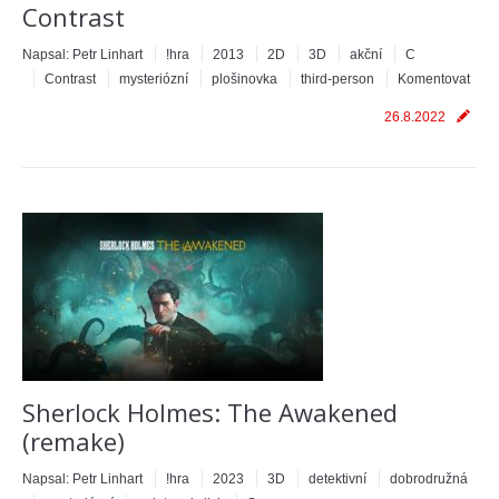
Contrast
Napsal:
Petr Linhart
!hra
2013
2D
3D
akční
C
Contrast
mysteriózní
plošinovka
third-person
Komentovat
26.8.2022
Sherlock Holmes: The Awakened
(remake)
Napsal:
Petr Linhart
!hra
2023
3D
detektivní
dobrodružná