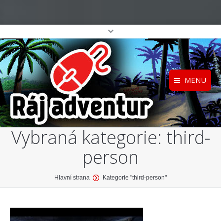
MENU
Registrace
Home
Vybraná kategorie:
third-
Přihlášení
O projektu
person
Profil
Katalog her
top
You are here:
Hlavní strana
Kategorie "third-person"