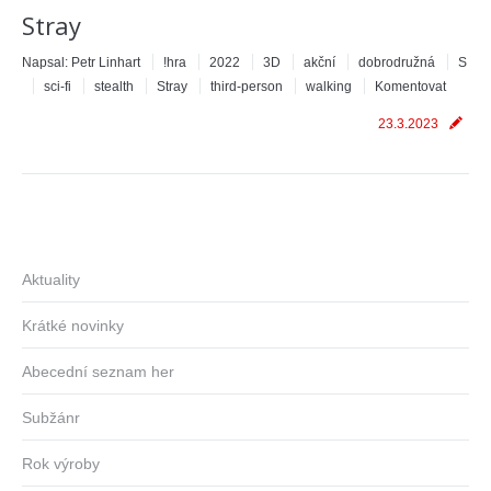
Stray
Napsal:
Petr Linhart
!hra
2022
3D
akční
dobrodružná
S
sci-fi
stealth
Stray
third-person
walking
Komentovat
23.3.2023
Aktuality
Krátké novinky
Abecední seznam her
Subžánr
Rok výroby