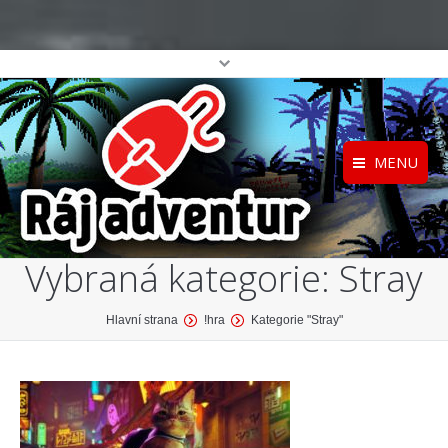
MENU
Registrace
Home
Vybraná kategorie:
Stray
Přihlášení
O projektu
Profil
Katalog her
You are here:
Hlavní strana
!hra
Kategorie "Stray"
top