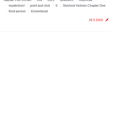
Napsal:
Petr Linhart
!hra
2021
detektivní
historická
mysteriózní
point and click
S
Sherlock Holmes Chapter One
third-person
Komentovat
26.5.2020