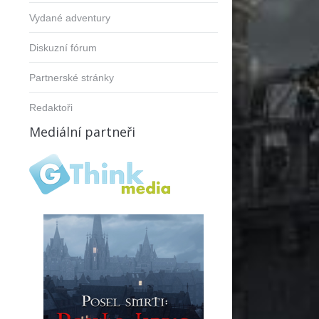
Vydané adventury
Diskuzní fórum
Partnerské stránky
Redaktoři
Mediální partneři