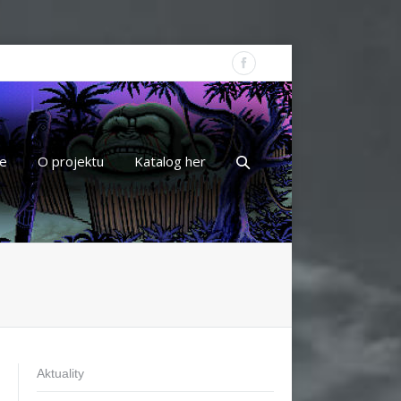
e
O projektu
Katalog her
Aktuality