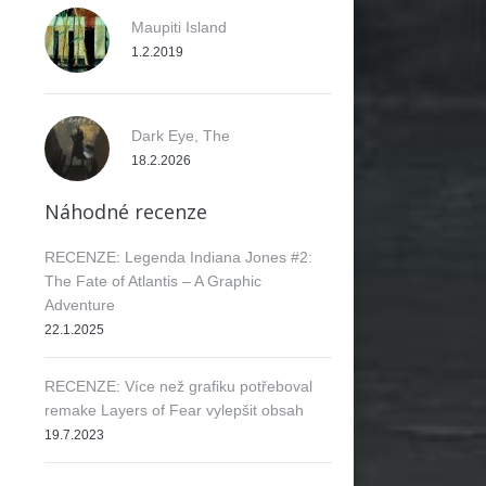
Maupiti Island
1.2.2019
Dark Eye, The
18.2.2026
Náhodné recenze
RECENZE: Legenda Indiana Jones #2:
The Fate of Atlantis – A Graphic
Adventure
22.1.2025
RECENZE: Více než grafiku potřeboval
remake Layers of Fear vylepšit obsah
19.7.2023