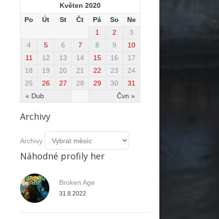
Květen 2020
Po
Út
St
Čt
Pá
So
Ne
1
2
3
4
5
6
7
8
9
10
11
12
13
14
15
16
17
18
19
20
21
22
23
24
25
26
27
28
29
30
31
« Dub
Čvn »
Archivy
Archivy
Náhodné profily her
Broken Age
31.8.2022