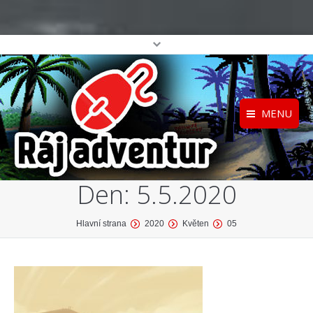
MENU
Registrace
Home
Den:
5.5.2020
Přihlášení
O projektu
Profil
Katalog her
You are here:
Hlavní strana
2020
Květen
05
top