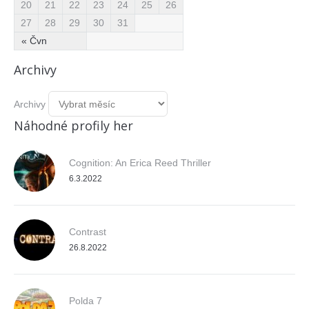
20
21
22
23
24
25
26
27
28
29
30
31
« Čvn
Archivy
Archivy
Náhodné profily her
Cognition: An Erica Reed Thriller
6.3.2022
Contrast
26.8.2022
Polda 7