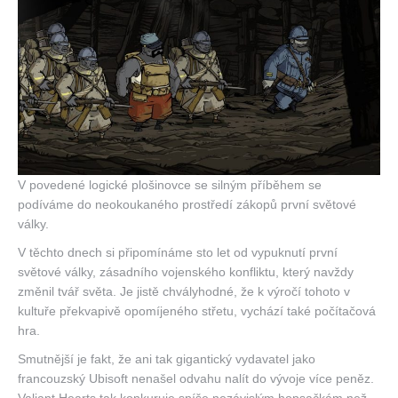
V povedené logické plošinovce se silným příběhem se
podíváme do neokoukaného prostředí zákopů první světové
války.
V těchto dnech si připomínáme sto let od vypuknutí první
světové války, zásadního vojenského konfliktu, který navždy
změnil tvář světa. Je jistě chvályhodné, že k výročí tohoto v
kultuře překvapivě opomíjeného střetu, vychází také počítačová
hra.
Smutnější je fakt, že ani tak gigantický vydavatel jako
francouzský Ubisoft nenašel odvahu nalít do vývoje více peněz.