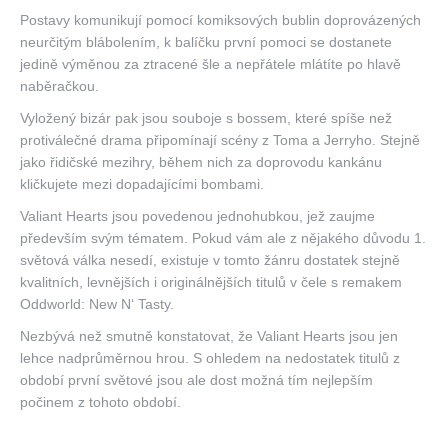
Postavy komunikují pomocí komiksových bublin doprovázených
neurčitým blábolením, k balíčku první pomoci se dostanete
jedině výměnou za ztracené šle a nepřátele mlátíte po hlavě
naběračkou.
Vyložený bizár pak jsou souboje s bossem, které spíše než
protiválečné drama připomínají scény z Toma a Jerryho. Stejně
jako řidičské mezihry, během nich za doprovodu kankánu
kličkujete mezi dopadajícími bombami.
Valiant Hearts jsou povedenou jednohubkou, jež zaujme
především svým tématem. Pokud vám ale z nějakého důvodu 1.
světová válka nesedí, existuje v tomto žánru dostatek stejně
kvalitních, levnějších i originálnějších titulů v čele s remakem
Oddworld: New N‘ Tasty.
Nezbývá než smutně konstatovat, že Valiant Hearts jsou jen
lehce nadprůměrnou hrou. S ohledem na nedostatek titulů z
období první světové jsou ale dost možná tím nejlepším
počinem z tohoto období.