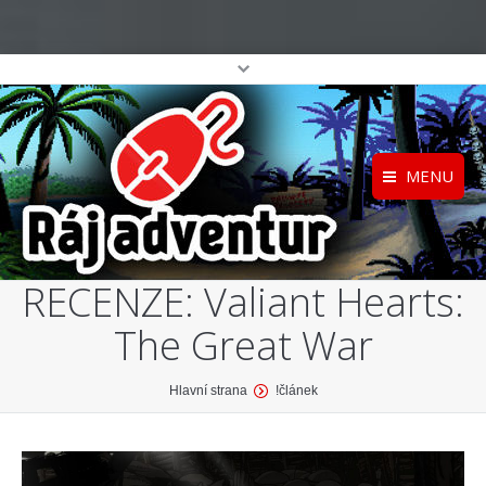
MENU
Registrace
Home
RECENZE: Valiant Hearts:
Přihlášení
O projektu
The Great War
Profil
Katalog her
top
You are here:
Hlavní strana
!článek