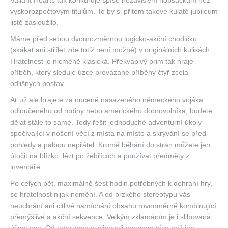
Valiant Hearts tak konkuruje spíše nezávislým hopsačkám než
vyskorozpočtovým titulům. To by si přitom takové kulaté jubileum
jistě zasloužilo.
Máme před sebou dvourozměrnou logicko-akční chodičku
(skákat ani střílet zde totiž není možné) v originálních kulisách.
Hratelnost je nicméně klasická. Překvapivý prim tak hraje
příběh, který sleduje úzce provázané příběhy čtyř zcela
odlišných postav.
Ať už ale hrajete za nuceně nasazeného německého vojáka
odloučeného od rodiny nebo amerického dobrovolníka, budete
dělat stále to samé. Tedy řešit jednoduché adventurní úkoly
spočívající v nošení věcí z místa na místo a skrývání se před
pohledy a palbou nepřátel. Kromě běhání do stran můžete jen
útočit na blízko, lézt po žebřících a používat předměty z
inventáře.
Po celých pět, maximálně šest hodin potřebných k dohrání hry,
se hratelnost nijak nemění. A od brzkého stereotypu vás
neuchrání ani citlivé namíchání obsahu rovnoměrně kombinující
přemýšlivé a akční sekvence. Velkým zklamáním je i slibovaná