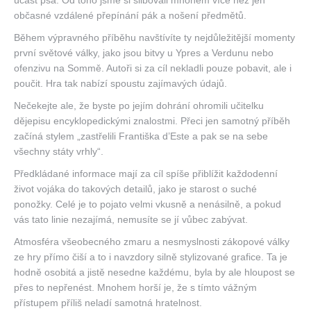
účast psa. Od toho jsme si slibovali mnohem více než jen
občasné vzdálené přepínání pák a nošení předmětů.
Během výpravného příběhu navštívíte ty nejdůležitější momenty
první světové války, jako jsou bitvy u Ypres a Verdunu nebo
ofenzivu na Sommě. Autoři si za cíl nekladli pouze pobavit, ale i
poučit. Hra tak nabízí spoustu zajímavých údajů.
Nečekejte ale, že byste po jejím dohrání ohromili učitelku
dějepisu encyklopedickými znalostmi. Přeci jen samotný příběh
začíná stylem „zastřelili Františka d’Este a pak se na sebe
všechny státy vrhly“.
Předkládané informace mají za cíl spíše přiblížit každodenní
život vojáka do takových detailů, jako je starost o suché
ponožky. Celé je to pojato velmi vkusně a nenásilně, a pokud
vás tato linie nezajímá, nemusíte se jí vůbec zabývat.
Atmosféra všeobecného zmaru a nesmyslnosti zákopové války
ze hry přímo čiší a to i navzdory silně stylizované grafice. Ta je
hodně osobitá a jistě nesedne každému, byla by ale hloupost se
přes to nepřenést. Mnohem horší je, že s tímto vážným
přístupem příliš neladí samotná hratelnost.