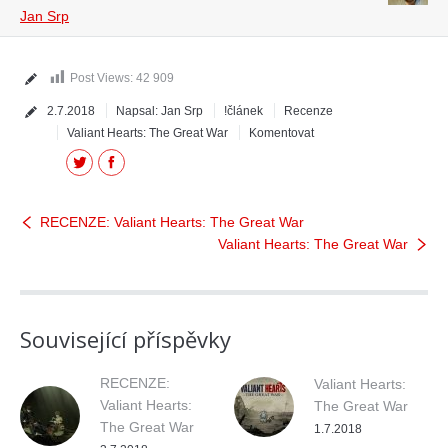
Jan Srp
Post Views:
42 909
2.7.2018
Napsal:
Jan Srp
!článek
Recenze
Valiant Hearts: The Great War
Komentovat
Twitter
Facebook
RECENZE: Valiant Hearts: The Great War
Valiant Hearts: The Great War
Související příspěvky
RECENZE:
Valiant Hearts:
Valiant Hearts:
The Great War
The Great War
1.7.2018