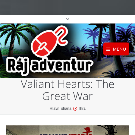
MENU
Registrace
Home
Valiant Hearts: The
Přihlášení
O projektu
Great War
Profil
Katalog her
top
You are here:
Hlavní strana
!hra