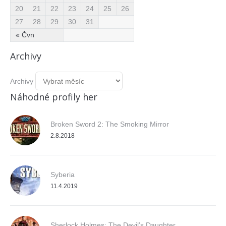
20
21
22
23
24
25
26
27
28
29
30
31
« Čvn
Archivy
Archivy
Náhodné profily her
Broken Sword 2: The Smoking Mirror
2.8.2018
Syberia
11.4.2019
Sherlock Holmes: The Devil’s Daughter