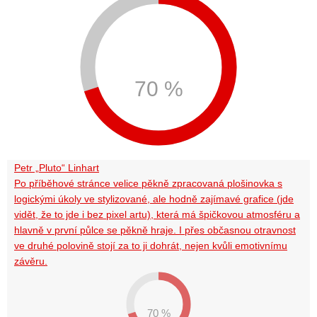
70 %
Petr „Pluto“ Linhart
Po příběhové stránce velice pěkně zpracovaná plošinovka s
logickými úkoly ve stylizované, ale hodně zajímavé grafice (jde
vidět, že to jde i bez pixel artu), která má špičkovou atmosféru a
hlavně v první půlce se pěkně hraje. I přes občasnou otravnost
ve druhé polovině stojí za to ji dohrát, nejen kvůli emotivnímu
závěru.
70 %