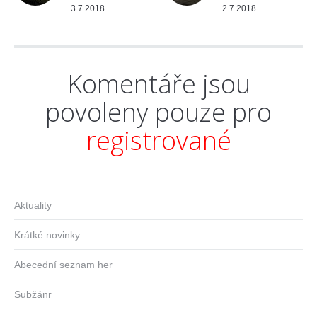
3.7.2018
2.7.2018
Komentáře jsou
povoleny pouze pro
registrované
Aktuality
Krátké novinky
Abecední seznam her
Subžánr