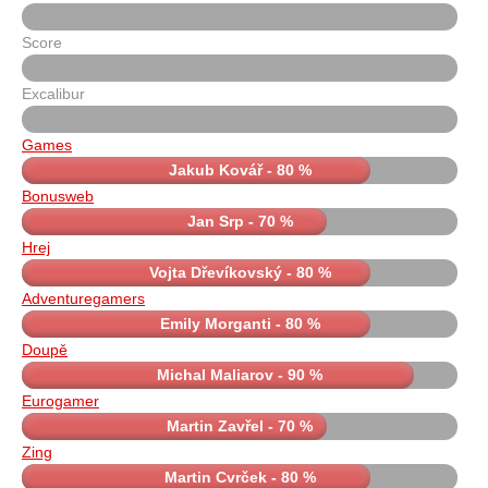
Score
Excalibur
Games
Jakub Kovář - 80 %
Bonusweb
Jan Srp - 70 %
Hrej
Vojta Dřevíkovský - 80 %
Adventuregamers
Emily Morganti - 80 %
Doupě
Michal Maliarov - 90 %
Eurogamer
Martin Zavřel - 70 %
Zing
Martin Cvrček - 80 %