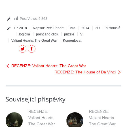
Post Views:
6 863
1.7.2018
Napsal:
Petr Linhart
!hra
2014
2D
historická
logická
point and click
puzzle
V
Valiant Hearts: The Great War
Komentovat
Twitter
Facebook
RECENZE: Valiant Hearts: The Great War
RECENZE: The House of Da Vinci
Související příspěvky
RECENZE:
RECENZE:
Valiant Hearts:
Valiant Hearts:
The Great War
The Great War