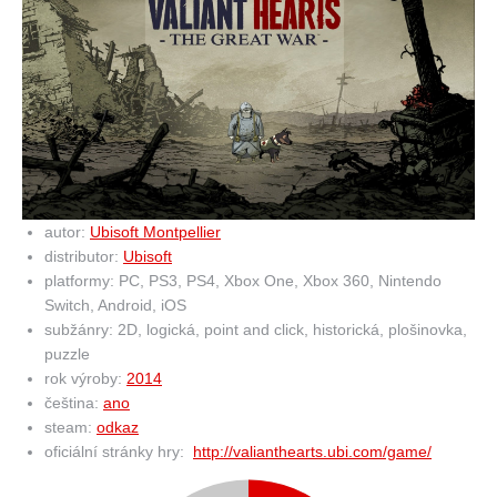
autor:
Ubisoft Montpellier
distributor:
Ubisoft
platformy: PC, PS3, PS4, Xbox One, Xbox 360, Nintendo
Switch, Android, iOS
subžánry: 2D, logická, point and click, historická, plošinovka,
puzzle
rok výroby:
2014
čeština:
ano
steam:
odkaz
oficiální stránky hry:
http://valianthearts.ubi.com/game/