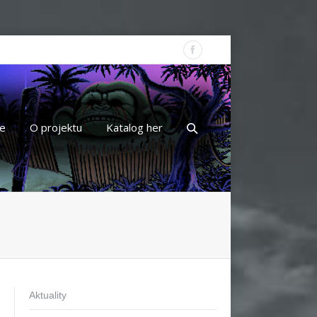
e
O projektu
Katalog her
Aktuality