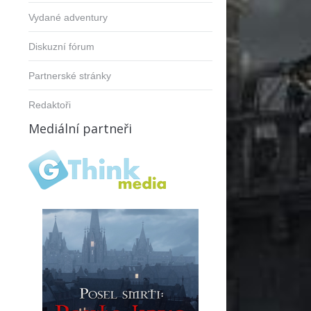
Vydané adventury
Diskuzní fórum
Partnerské stránky
Redaktoři
Mediální partneři