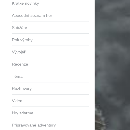
Krátké novinky
Abecední seznam her
Subžánr
Rok výroby
Vývojáři
Recenze
Téma
Rozhovory
Video
Hry zdarma
Připravované adventury