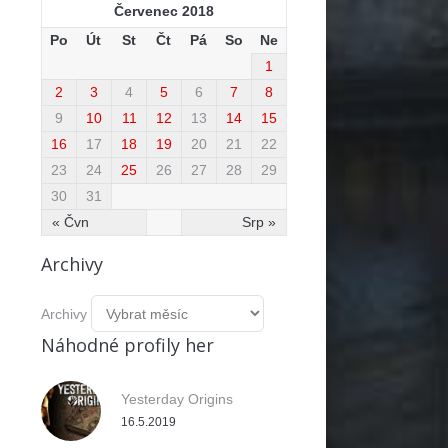
Červenec 2018
Po
Út
St
Čt
Pá
So
Ne
1
2
3
4
5
6
7
8
9
10
11
12
13
14
15
16
17
18
19
20
21
22
23
24
25
26
27
28
29
30
31
« Čvn
Srp »
Archivy
Archivy
Náhodné profily her
Yesterday Origins
16.5.2019