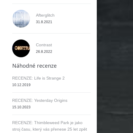
Afterglitch
31.8.2021
Contrast
26.8.2022
Náhodné recenze
RECENZE: Life is Strange 2
10.12.2019
RECENZE: Yesterday Origins
15.10.2023
RECENZE: Thimbleweed Park je jako
stroj času, který vás přenese 25 let zpět