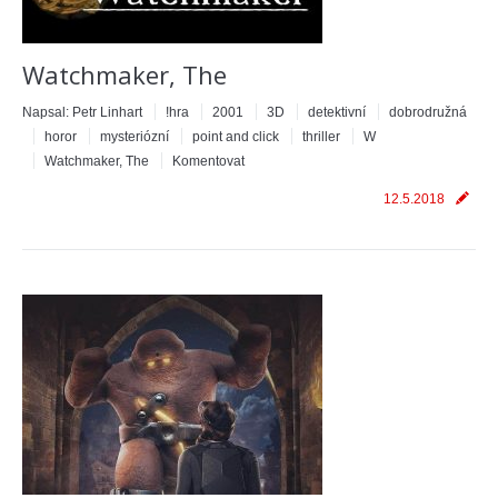
Watchmaker, The
Napsal:
Petr Linhart
!hra
2001
3D
detektivní
dobrodružná
horor
mysteriózní
point and click
thriller
W
Watchmaker, The
Komentovat
12.5.2018