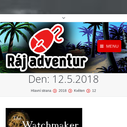
MENU
Registrace
Home
Den:
12.5.2018
Přihlášení
O projektu
Profil
Katalog her
You are here:
Hlavní strana
2018
Květen
12
top