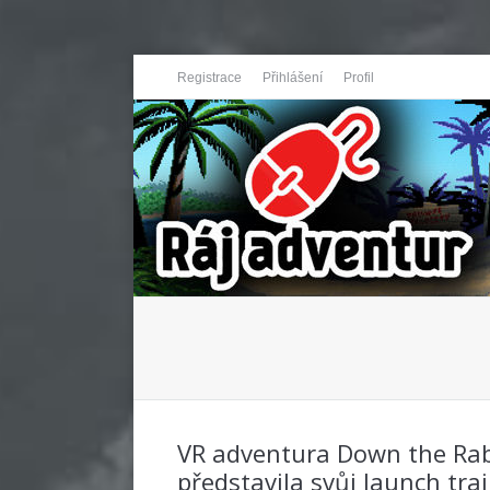
Registrace
Přihlášení
Profil
You are here:
VR adventura Down the Rabb
představila svůj launch trai