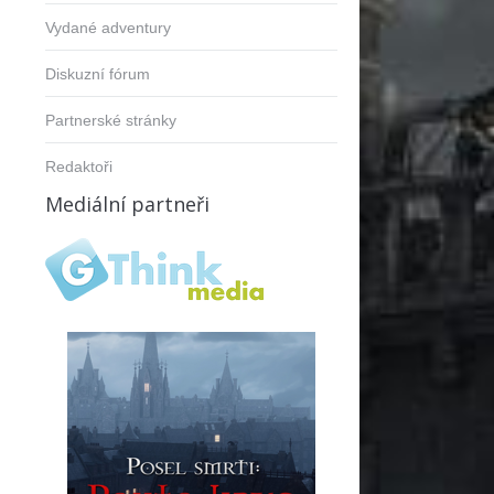
Vydané adventury
Diskuzní fórum
Partnerské stránky
Redaktoři
Mediální partneři