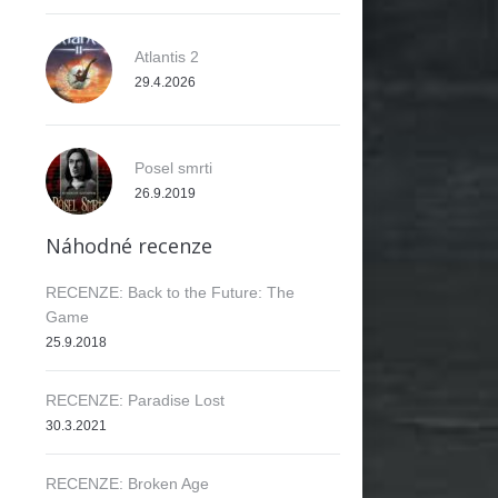
Atlantis 2
29.4.2026
Posel smrti
26.9.2019
Náhodné recenze
RECENZE: Back to the Future: The
Game
25.9.2018
RECENZE: Paradise Lost
30.3.2021
RECENZE: Broken Age