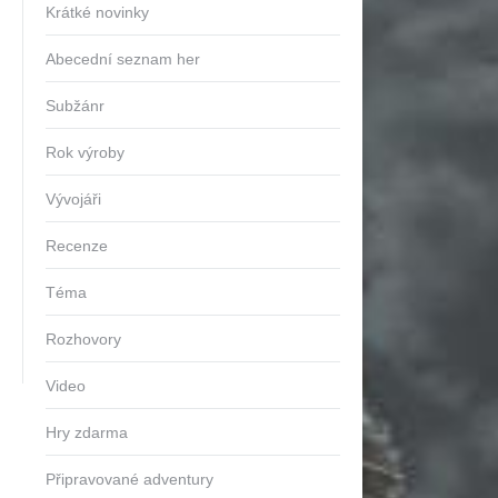
Krátké novinky
Abecední seznam her
Subžánr
Rok výroby
Vývojáři
Recenze
Téma
Rozhovory
Video
Hry zdarma
Připravované adventury