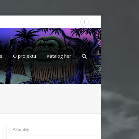
e
O projektu
Katalog her
Aktuality