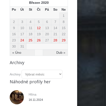
Březen 2020
Po
Út
St
Čt
Pá
So
Ne
1
2
3
4
5
6
7
8
9
10
11
12
13
14
15
16
17
18
19
20
21
22
23
24
25
26
27
28
29
30
31
« Úno
Dub »
Archivy
Archivy
Náhodné profily her
Hlína
16.11.2024