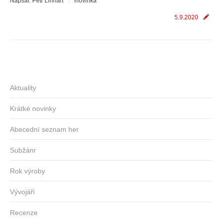
Napsal:
Petr Linhart
!novinka
5.9.2020
Aktuality
Krátké novinky
Abecední seznam her
Subžánr
Rok výroby
Vývojáři
Recenze