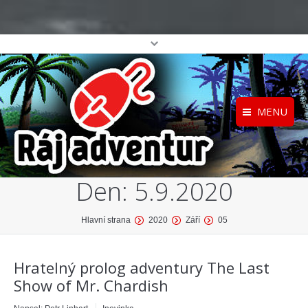
MENU
Registrace
Home
Den:
5.9.2020
Přihlášení
O projektu
Profil
Katalog her
You are here:
Hlavní strana
2020
Září
05
top
Hratelný prolog adventury The Last
Show of Mr. Chardish