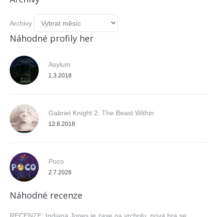
Archivy
Náhodné profily her
Asylum
1.3.2018
Gabriel Knight 2: The Beast Within
12.8.2018
Poco
2.7.2026
Náhodné recenze
RECENZE: Indiana Jones je zase na vrcholu, nová hra se