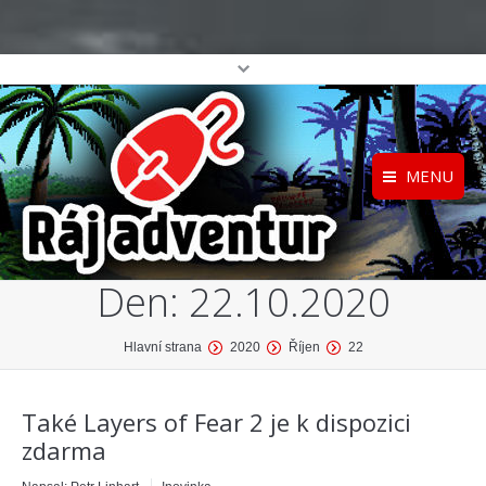
MENU
Registrace
Home
Den:
22.10.2020
Přihlášení
O projektu
Profil
Katalog her
You are here:
Hlavní strana
2020
Říjen
22
top
Také Layers of Fear 2 je k dispozici
zdarma