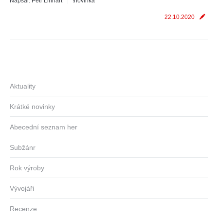
Napsal:
Petr Linhart
!novinka
22.10.2020
Aktuality
Krátké novinky
Abecední seznam her
Subžánr
Rok výroby
Vývojáři
Recenze