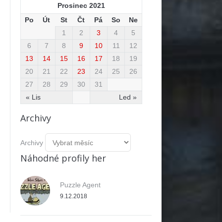
Prosinec 2021
Po
Út
St
Čt
Pá
So
Ne
1
2
3
4
5
6
7
8
9
10
11
12
13
14
15
16
17
18
19
20
21
22
23
24
25
26
27
28
29
30
31
« Lis
Led »
Archivy
Archivy
Náhodné profily her
Puzzle Agent
9.12.2018