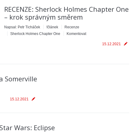
RECENZE: Sherlock Holmes Chapter One
– krok správným směrem
Napsal:
Petr Ticháček
!článek
Recenze
Sherlock Holmes Chapter One
Komentovat
15.12.2021
ra Somerville
15.12.2021
Star Wars: Eclipse