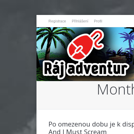
Registrace
Přihlášení
Profil
Month
You are here:
Po omezenou dobu je k dis
And I Must Scream