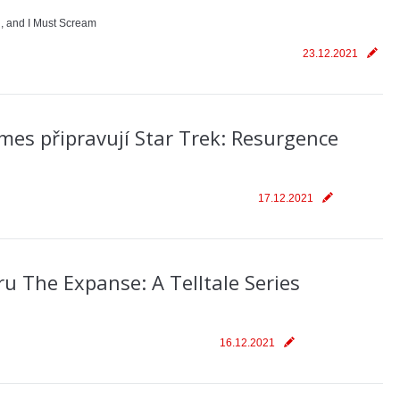
, and I Must Scream
23.12.2021
Games připravují Star Trek: Resurgence
17.12.2021
ru The Expanse: A Telltale Series
16.12.2021