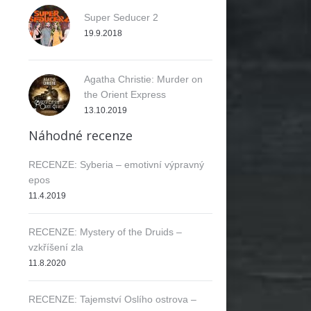
Super Seducer 2
19.9.2018
Agatha Christie: Murder on
the Orient Express
13.10.2019
Náhodné recenze
RECENZE: Syberia – emotivní výpravný
epos
11.4.2019
RECENZE: Mystery of the Druids –
vzkříšení zla
11.8.2020
RECENZE: Tajemství Oslího ostrova –