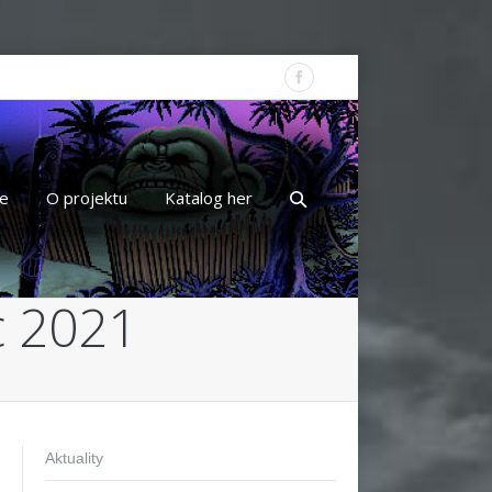
e
O projektu
Katalog her
c 2021
Aktuality