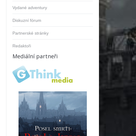
Vydané adventury
Diskuzní fórum
Partnerské stránky
Redaktoři
Mediální partneři