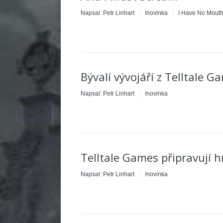
Napsal:
Petr Linhart
!novinka
I Have No Mouth
Bývalí vývojáří z Telltale 
Napsal:
Petr Linhart
!novinka
Telltale Games připravují h
Napsal:
Petr Linhart
!novinka