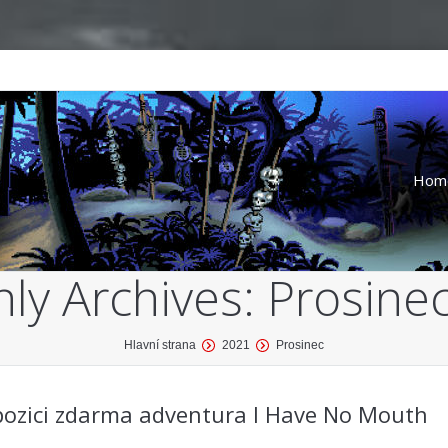
Hom
ly Archives:
Prosine
Hlavní strana
2021
Prosinec
pozici zdarma adventura I Have No Mouth