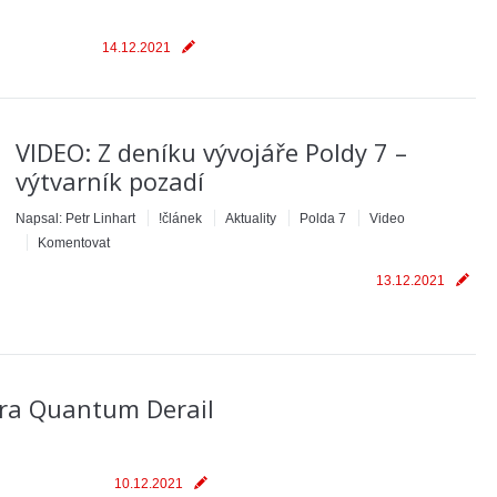
14.12.2021
VIDEO: Z deníku vývojáře Poldy 7 –
výtvarník pozadí
Napsal:
Petr Linhart
!článek
Aktuality
Polda 7
Video
Komentovat
13.12.2021
ura Quantum Derail
10.12.2021