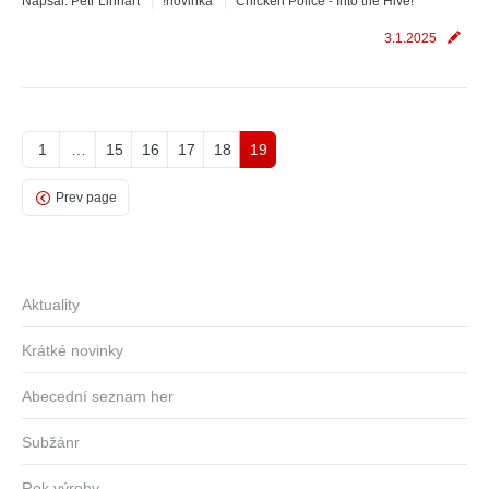
Napsal:
Petr Linhart
!novinka
Chicken Police - Into the Hive!
3.1.2025
1
…
15
16
17
18
19
Prev page
Aktuality
Krátké novinky
Abecední seznam her
Subžánr
Rok výroby