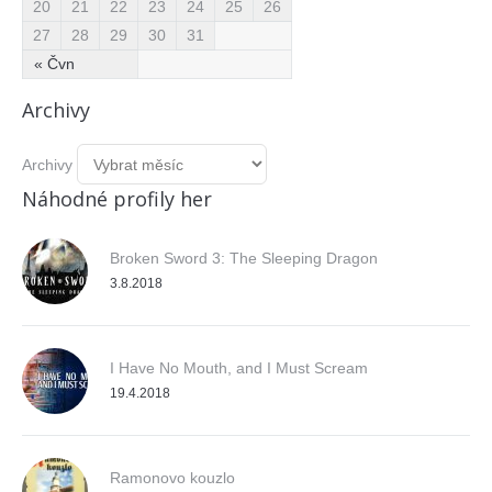
20
21
22
23
24
25
26
27
28
29
30
31
« Čvn
Archivy
Archivy
Náhodné profily her
Broken Sword 3: The Sleeping Dragon
3.8.2018
I Have No Mouth, and I Must Scream
19.4.2018
Ramonovo kouzlo