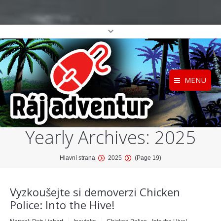
MENU
Registrace
Home
Yearly Archives:
2025
Přihlášení
O projektu
Profil
Katalog her
You are here:
Hlavní strana
2025
(Page 19)
top
Vyzkoušejte si demoverzi Chicken
Police: Into the Hive!