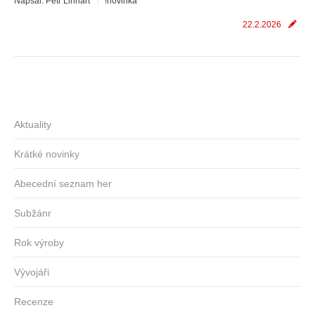
Napsal:
Petr Linhart
!novinka
22.2.2026
Aktuality
Krátké novinky
Abecední seznam her
Subžánr
Rok výroby
Vývojáři
Recenze