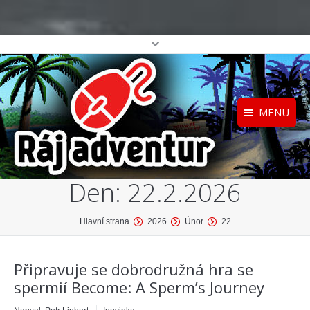
MENU
Registrace
Home
Den:
22.2.2026
Přihlášení
O projektu
Profil
Katalog her
You are here:
Hlavní strana
2026
Únor
22
top
Připravuje se dobrodružná hra se
spermií Become: A Sperm’s Journey