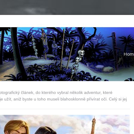
Hom
ografický článek, do kterého vybral několik adventur, které
e užít, aniž byste u toho museli blahosklonně přivírat oči. Celý si jej