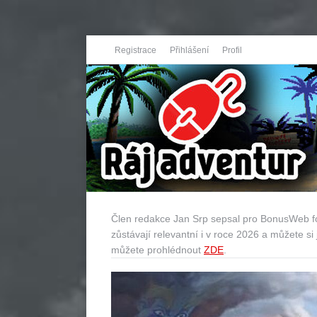
Registrace
Přihlášení
Profil
Člen redakce Jan Srp sepsal pro BonusWeb fot
zůstávají relevantní i v roce 2026 a můžete si j
můžete prohlédnout
ZDE
.