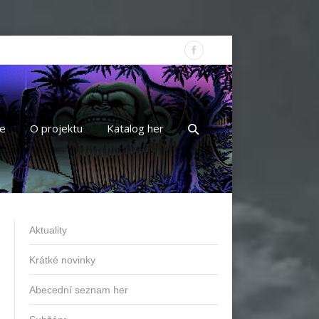
e
O projektu
Katalog her
Aktuality
Krátké novinky
Abecední seznam her