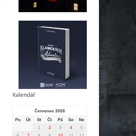
Kalendář
Červenec 2026
Po
Út
St
Čt
Pá
So
Ne
1
2
3
4
5
6
7
8
9
10
11
12