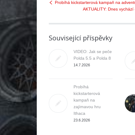
Probíhá kickstarterová kampaň na advent
AKTUALITY: Dnes vychází 
Související příspěvky
VIDEO: Jak se peče
Polda 5.5 a Polda 8
14.7.2026
Probíhá
kickstarterová
kampaň na
zajímavou hru
Ithaca
23.6.2026