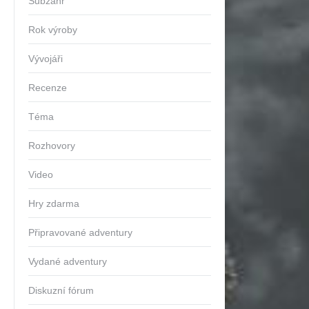
Subžánr
Rok výroby
Vývojáři
Recenze
Téma
Rozhovory
Video
Hry zdarma
Připravované adventury
Vydané adventury
ok
Diskuzní fórum