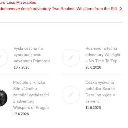
uru Less Miserables
demoverze české adventury Two Realms: Whispers from the Rift
Vyšla čeština na
Rozhovor s tvůrci
cyberpunkovou
adventury Whirlight
adventuru Primordia
– No Time To Trip
10.7.2026
26.6.2026
Přečtěte si knížku
Česká vyšívaná
Stín věčného
pohádka Scarlet
zatmění vycházející
Deer Inn vyjde v
z adventury
červenci
Whispers of Prague
11.6.2026
17.6.2026