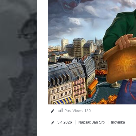
Post Views:
130
5.4.2026
Napsal:
Jan Srp
!novinka