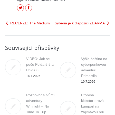
Agatha Christie: The ABC Murders
Twitter
Facebook
RECENZE: The Medium
Syberia je k dispozici ZDARMA
Související příspěvky
VIDEO: Jak se
Vyšla čeština na
peče Polda 5.5 a
cyberpunkovou
Polda 8
adventuru
Primordia
14.7.2026
10.7.2026
Rozhovor s tvůrci
Probíhá
adventury
kickstarterová
Whirlight – No
kampaň na
Time To Trip
zajímavou hru