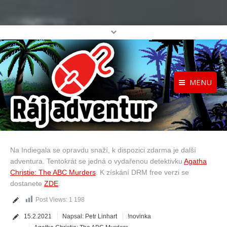
MENU
Registrace
Home
Přihlášení
O projektu
Na Indiegala se opravdu snaží, k dispozici zdarma je další
Profil
Katalog her
adventura. Tentokrát se jedná o vydařenou detektivku
Agatha
top
Christie: The ABC Murders
. K získání DRM free verzi se
dostanete
ZDE
.
Post Views:
1 198
15.2.2021
Napsal:
Petr Linhart
!novinka