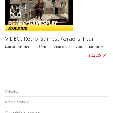
VIDEO: Retro Games: Azrael’s Tear
Napsal:
Petr Linhart
!článek
Azrael's Tear
Video
Komentovat
9.2.2025
Aktuality
Krátké novinky
Abecední seznam her