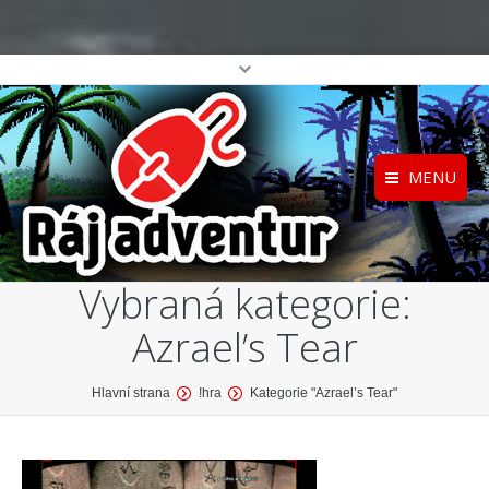
MENU
Registrace
Home
Vybraná kategorie:
Přihlášení
O projektu
Azrael’s Tear
Profil
Katalog her
top
You are here:
Hlavní strana
!hra
Kategorie "Azrael’s Tear"