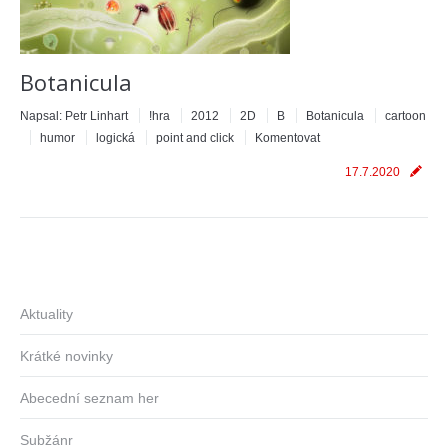
Botanicula
Napsal:
Petr Linhart
!hra
2012
2D
B
Botanicula
cartoon
humor
logická
point and click
Komentovat
17.7.2020
Aktuality
Krátké novinky
Abecední seznam her
Subžánr