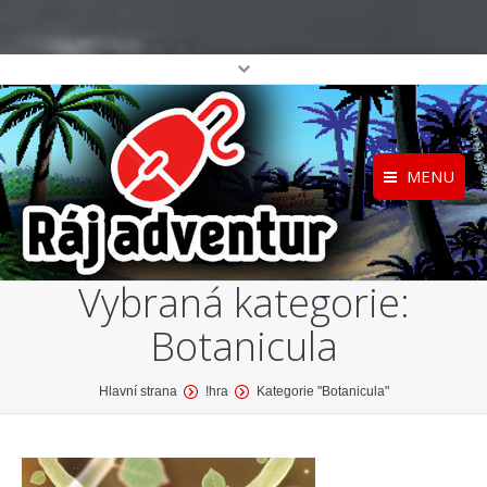
MENU
Registrace
Home
Vybraná kategorie:
Přihlášení
O projektu
Botanicula
Profil
Katalog her
top
You are here:
Hlavní strana
!hra
Kategorie "Botanicula"