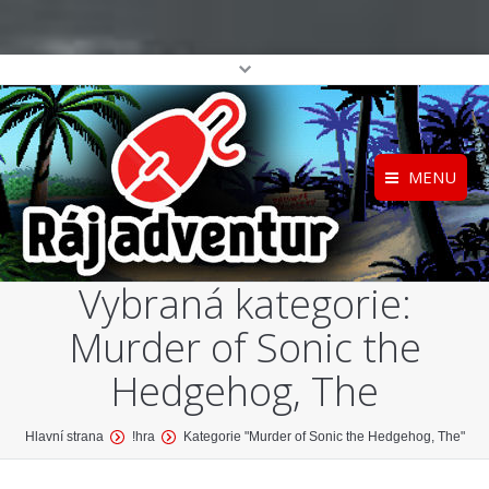
MENU
Registrace
Home
Vybraná kategorie:
Přihlášení
O projektu
Murder of Sonic the
Profil
Katalog her
top
Hedgehog, The
You are here:
Hlavní strana
!hra
Kategorie "Murder of Sonic the Hedgehog, The"