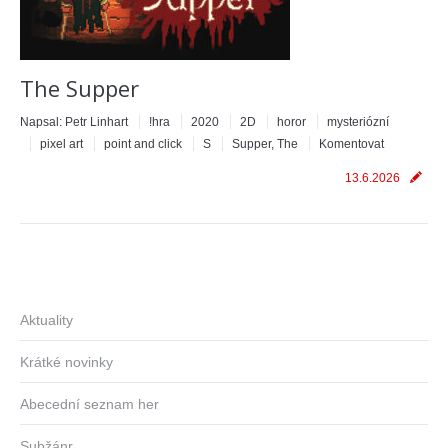
The Supper
Napsal:
Petr Linhart
!hra
2020
2D
horor
mysteriózní
pixel art
point and click
S
Supper, The
Komentovat
13.6.2026
Aktuality
Krátké novinky
Abecední seznam her
Subžánr