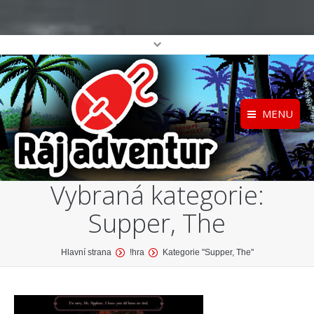
MENU
Registrace
Home
Vybraná kategorie:
Přihlášení
O projektu
Supper, The
Profil
Katalog her
top
You are here:
Hlavní strana
!hra
Kategorie "Supper, The"