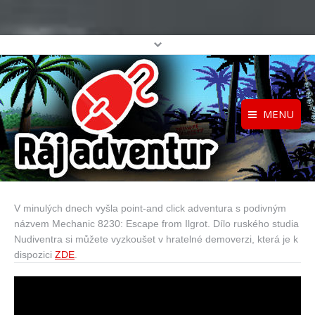
MENU
Registrace
Home
Přihlášení
O projektu
V minulých dnech vyšla point-and click adventura s podivným
Profil
Katalog her
názvem Mechanic 8230: Escape from Ilgrot. Dílo ruského studia
top
Nudiventra si můžete vyzkoušet v hratelné demoverzi, která je k
dispozici
ZDE
.