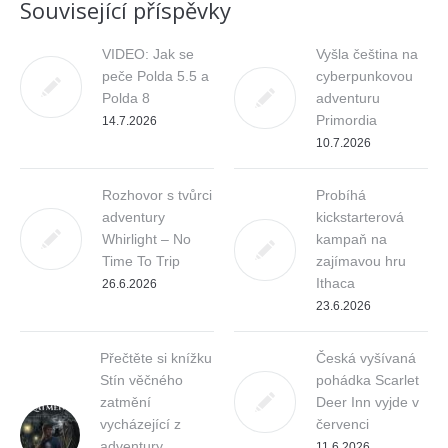
Související příspěvky
VIDEO: Jak se
Vyšla čeština na
peče Polda 5.5 a
cyberpunkovou
Polda 8
adventuru
Primordia
14.7.2026
10.7.2026
Rozhovor s tvůrci
Probíhá
adventury
kickstarterová
Whirlight – No
kampaň na
Time To Trip
zajímavou hru
Ithaca
26.6.2026
23.6.2026
Přečtěte si knížku
Česká vyšívaná
Stín věčného
pohádka Scarlet
zatmění
Deer Inn vyjde v
vycházející z
červenci
adventury
11.6.2026