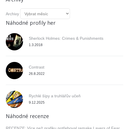
Archivy
Náhodné profily her
Sherlock Holmes: Crimes & Punishments
1.3.2018
Contrast
26.8.2022
Rychlé šípy a truhlářův učeň
9.12.2025
Náhodné recenze
RECENZE: Více než grafiku potřeboval remake Layers of Fear