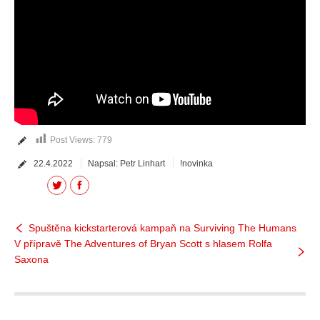
Post Views:
779
22.4.2022
Napsal:
Petr Linhart
!novinka
Twitter
Facebook
Spuštěna kickstarterová kampaň na Surviving The Humans
V přípravě The Adventures of Bryan Scott s hlasem Rolfa
Saxona