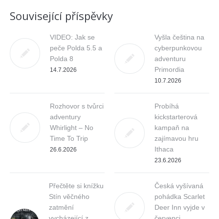
Související příspěvky
VIDEO: Jak se
Vyšla čeština na
peče Polda 5.5 a
cyberpunkovou
Polda 8
adventuru
Primordia
14.7.2026
10.7.2026
Rozhovor s tvůrci
Probíhá
adventury
kickstarterová
Whirlight – No
kampaň na
Time To Trip
zajímavou hru
Ithaca
26.6.2026
23.6.2026
Přečtěte si knížku
Česká vyšívaná
Stín věčného
pohádka Scarlet
zatmění
Deer Inn vyjde v
vycházející z
červenci