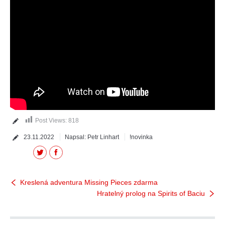
Post Views:
818
23.11.2022
Napsal:
Petr Linhart
!novinka
Twitter
Facebook
Kreslená adventura Missing Pieces zdarma
Hratelný prolog na Spirits of Baciu