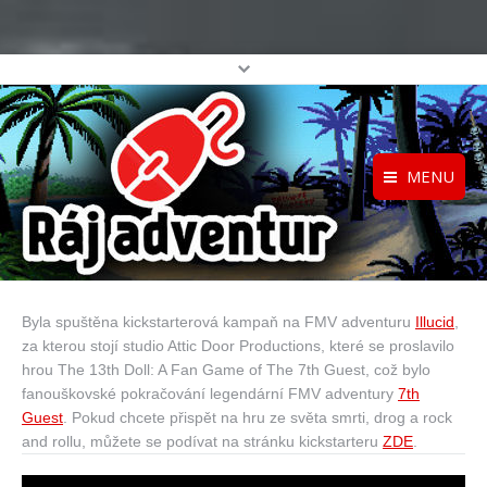
MENU
Registrace
Home
Přihlášení
O projektu
Byla spuštěna kickstarterová kampaň na FMV adventuru
Illucid
,
Profil
Katalog her
za kterou stojí studio Attic Door Productions, které se proslavilo
top
hrou The 13th Doll: A Fan Game of The 7th Guest, což bylo
fanouškovské pokračování legendární FMV adventury
7th
Guest
. Pokud chcete přispět na hru ze světa smrti, drog a rock
and rollu, můžete se podívat na stránku kickstarteru
ZDE
.