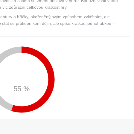
mavosti a časem se změní doslova v horor. Bohužel však v tom
 víc zdůrazní celkovou krátkost hry.
ventury a hříčky, okořeněný svým způsobem zvláštním, ale
stát se průkopníkem dějin, ale spíše krátkou jednohubkou –
55 %