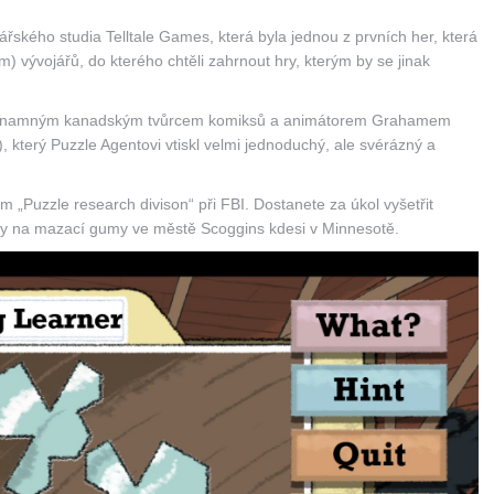
ářského studia Telltale Games, která byla jednou z prvních her, která
m) vývojářů, do kterého chtěli zahrnout hry, kterým by se jinak
 s významným kanadským tvůrcem komiksů a animátorem Grahamem
), který Puzzle Agentovi vtiskl velmi jednoduchý, ale svérázný a
„Puzzle research divison“ při FBI. Dostanete za úkol vyšetřit
ny na mazací gumy ve městě Scoggins kdesi v Minnesotě.