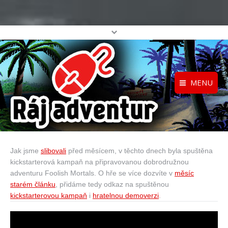
MENU
Registrace
Home
Přihlášení
O projektu
Jak jsme
slibovali
před měsícem, v těchto dnech byla spuštěna
Profil
Katalog her
kickstarterová kampaň na připravovanou dobrodružnou
top
adventuru Foolish Mortals. O hře se více dozvíte v
měsíc
starém článku
, přidáme tedy odkaz na spuštěnou
kickstarterovou kampaň
i
hratelnou demoverzi
.