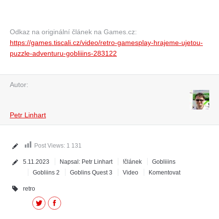
Odkaz na originální článek na Games.cz:
https://games.tiscali.cz/video/retro-gamesplay-hrajeme-ujetou-
puzzle-adventuru-gobliiins-283122
Autor:
Petr Linhart
Post Views:
1 131
5.11.2023
Napsal:
Petr Linhart
!článek
Gobliiins
Gobliins 2
Goblins Quest 3
Video
Komentovat
retro
Twitter
Facebook