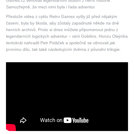
Games.cz věnovali legendárním titulům z herní historie.
Samozřejmě, že mezi nimi byla i řada adventur.
Přestože videa z cyklu Retro Games vyšly již před nějakým
časem, byla by škoda, aby zůstaly zapadnuté někde na dně
herních archívů. Proto si dnes můžete připomenout jednu z
legendárních logických adventur – sérii Gobliins. Honzu Olejníka
tentokrát nahradil Petr Poláček a společně se věnovali jak
prvnímu dílu, tak také následujícím dvěma z původní trilogie.