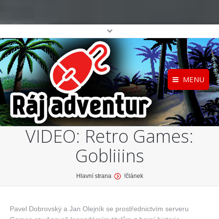
MENU
Registrace
Home
VIDEO: Retro Games:
Přihlášení
O projektu
Gobliiins
Profil
Katalog her
top
You are here:
Hlavní strana
!článek
Pavel Dobrovský a Jan Olejník se prostřednictvím serveru