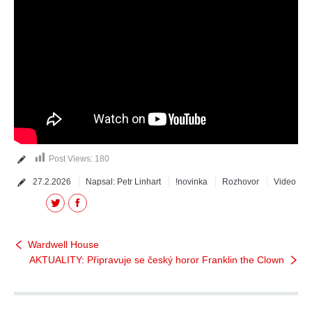
Post Views:
180
27.2.2026
Napsal:
Petr Linhart
!novinka
Rozhovor
Video
Twitter
Facebook
Wardwell House
AKTUALITY: Připravuje se český horor Franklin the Clown