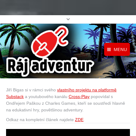
MENU
Registrace
Home
Přihlášení
O projektu
Jiří Bigas si v rámci svého
vlastního projektu na platformě
Profil
Katalog her
Substack
a youtubového kanálu
Cross-Play
popovídal s
top
Ondřejem Paškou z Charles Games, kteří se soustředí hlavně
na edukativní hry, povětšinou adventury.
Odkaz na kompletní článek najdete
ZDE
.