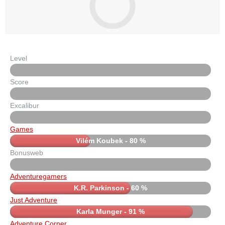
Level
Score
Excalibur
Games
Vilém Koubek - 80 %
Bonusweb
Adventuregamers
K.R. Parkinson - 60 %
Just Adventure
Karla Munger - 91 %
Adventure Corner