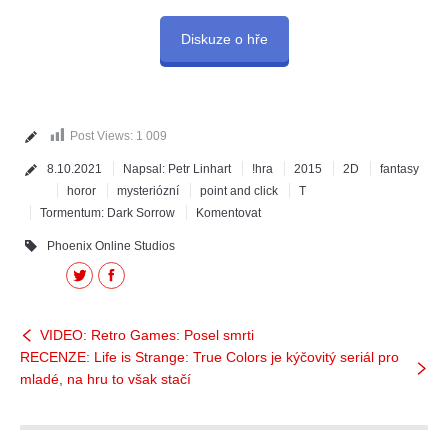
Diskuze o hře
Post Views:
1 009
8.10.2021
Napsal:
Petr Linhart
!hra
2015
2D
fantasy
horor
mysteriózní
point and click
T
Tormentum: Dark Sorrow
Komentovat
Phoenix Online Studios
Twitter
Facebook
VIDEO: Retro Games: Posel smrti
RECENZE: Life is Strange: True Colors je kýčovitý seriál pro
mladé, na hru to však stačí