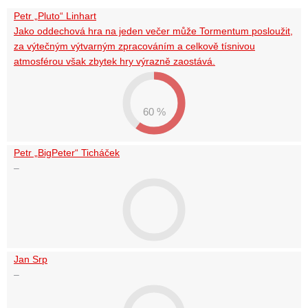
Petr „Pluto“ Linhart
Jako oddechová hra na jeden večer může Tormentum posloužit,
za výtečným výtvarným zpracováním a celkově tísnivou
atmosférou však zbytek hry výrazně zaostává.
60 %
Petr „BigPeter“ Ticháček
–
Jan Srp
–