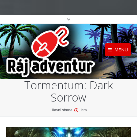
MENU
Registrace
Home
Tormentum: Dark
Přihlášení
O projektu
Sorrow
Profil
Katalog her
top
You are here:
Hlavní strana
!hra