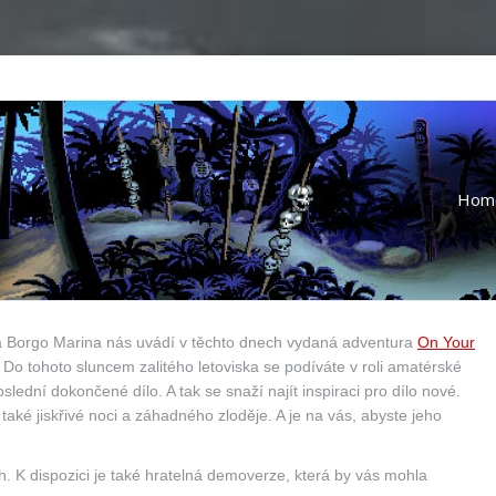
Hom
a Borgo Marina nás uvádí v těchto dnech vydaná adventura
On Your
Do tohoto sluncem zalitého letoviska se podíváte v roli amatérské
oslední dokončené dílo. A tak se snaží najít inspiraci pro dílo nové.
aké jiskřivé noci a záhadného zloděje. A je na vás, abyste jeho
h. K dispozici je také hratelná demoverze, která by vás mohla