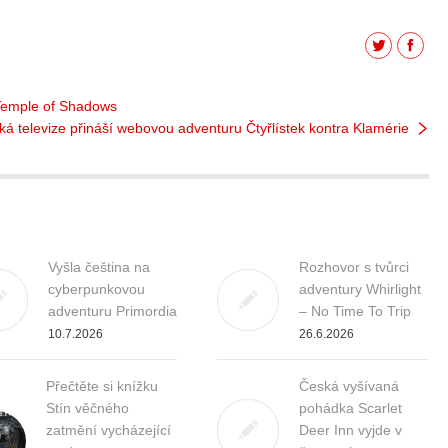
Twitter
Facebo
Temple of Shadows
 televize přináší webovou adventuru Čtyřlístek kontra Klamérie
Vyšla čeština na
Rozhovor s tvůrci
cyberpunkovou
adventury Whirlight
adventuru Primordia
– No Time To Trip
10.7.2026
26.6.2026
Přečtěte si knížku
Česká vyšívaná
Stín věčného
pohádka Scarlet
zatmění vycházející
Deer Inn vyjde v