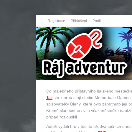
Registrace
Přihlášení
Profil
Do malebného přístavního italského městečk
Tail
, za kterou stojí studio Memorbale Games. 
spisovatelky Diany, které bylo zamítnuto její p
Kromě slunečního svitu však městečko nabízí t
případ rozlouskli.
Autoři vydali hru v těchto předvánočních dnec