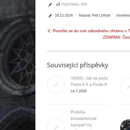
Post Views:
369
18.12.2024
Napsal:
Petr Linhart
!novinka
Ponořte se do ruin záhadného chrámu v 
ZDARMA: Česká
Související příspěvky
VIDEO: Jak se peče
Polda 5.5 a Polda 8
14.7.2026
Probíhá
kickstarterová
kampaň na