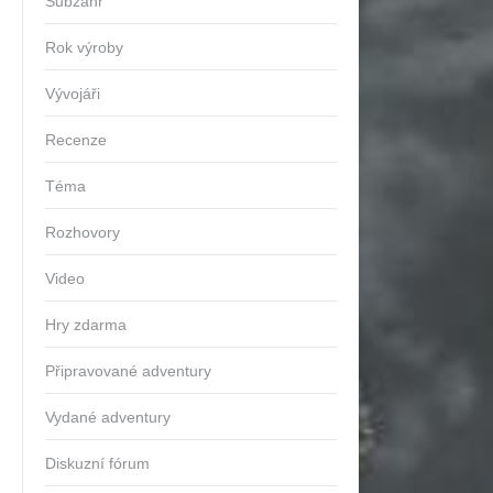
Subžánr
Rok výroby
Vývojáři
Recenze
Téma
Rozhovory
Video
Hry zdarma
Připravované adventury
Vydané adventury
Diskuzní fórum