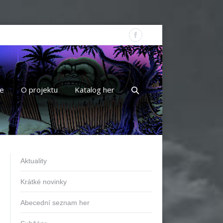
e
O projektu
Katalog her
Aktuality
Krátké novinky
Abecední seznam her