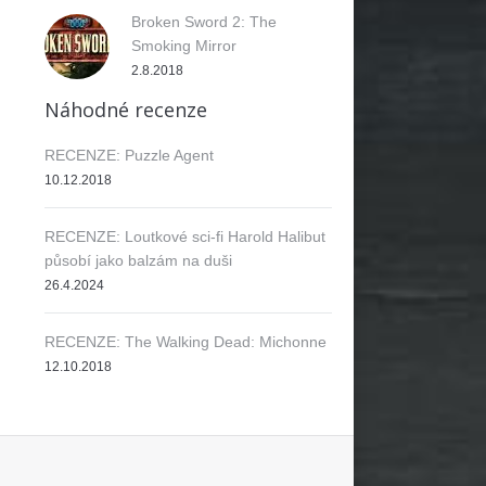
Broken Sword 2: The
Smoking Mirror
2.8.2018
Náhodné recenze
RECENZE: Puzzle Agent
10.12.2018
RECENZE: Loutkové sci-fi Harold Halibut
působí jako balzám na duši
26.4.2024
RECENZE: The Walking Dead: Michonne
12.10.2018