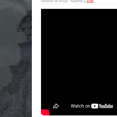
nalákat ke koupi. Najdete ji
ZDE
.