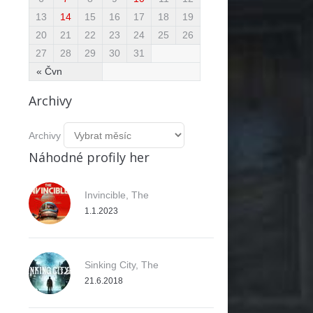
13
14
15
16
17
18
19
20
21
22
23
24
25
26
27
28
29
30
31
« Čvn
Archivy
Archivy
Náhodné profily her
Invincible, The
1.1.2023
Sinking City, The
21.6.2018