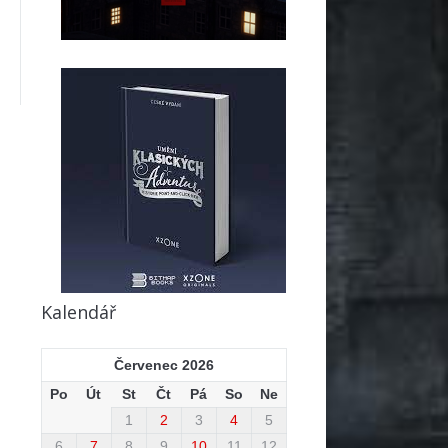
Kalendář
Červenec 2026
Po
Út
St
Čt
Pá
So
Ne
1
2
3
4
5
6
7
8
9
10
11
12