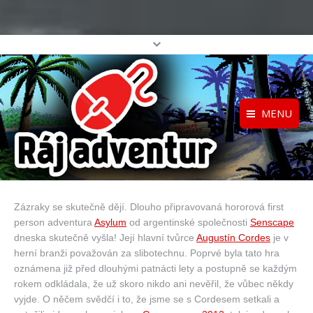
MENU
Registrace
Home
Přihlášení
O projektu
Zázraky se skutečně dějí. Dlouho připravovaná hororová first
Profil
Katalog her
person adventura
Asylum
od argentinské společnosti
Senscape
top
dneska skutečně vyšla! Její hlavní tvůrce
Augustín Cordes
je v
herní branži považován za slibotechnu. Poprvé byla tato hra
oznámena již před dlouhými patnácti lety a postupně se každým
rokem odkládala, že už skoro nikdo ani nevěřil, že vůbec někdy
vyjde. O něčem svědčí i to, že jsme se s Cordesem setkali a