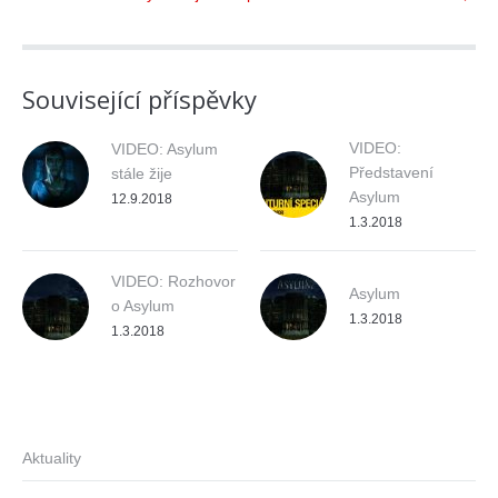
Související příspěvky
VIDEO:
VIDEO: Asylum
Představení
stále žije
Asylum
12.9.2018
1.3.2018
VIDEO: Rozhovor
Asylum
o Asylum
1.3.2018
1.3.2018
Aktuality