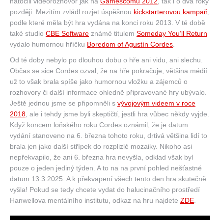
natočili videorozhovor jak na
Gamescomu 2012
, tak i o dva roky
později. Mezitím zvládl rozjet úspěšnou
kickstarterovou kampaň
,
podle které měla být hra vydána na konci roku 2013. V té době
také studio
CBE Software
známé titulem
Someday You’ll Return
vydalo humornou hříčku
Boredom of Agustín Cordes
.
Od té doby nebylo po dlouhou dobu o hře ani vidu, ani slechu.
Občas se sice Cordes ozval, že na hře pokračuje, většina médií
už to však brala spíše jako humornou vložku a zájemců o
rozhovory či další informace ohledně připravované hry ubývalo.
Ještě jednou jsme se připomněli s
vývojovým videem v roce
2018
, ale i tehdy jsme byli skeptičtí, jestli hra vůbec někdy vyjde.
Když koncem loňského roku Cordes oznámil, že je datum
vydání stanoveno na 6. března tohoto roku, drtivá většina lidí to
brala jen jako další střípek do rozplizlé mozaiky. Nikoho asi
nepřekvapilo, že ani 6. března hra nevyšla, odklad však byl
pouze o jeden jediný týden. A to na na první pohled nešťastné
datum 13.3.2025. A k překvapení všech tento den hra skutečně
vyšla! Pokud se tedy chcete vydat do halucinačního prostředí
Hanwellova mentálního institutu, odkaz na hru najdete
ZDE
.