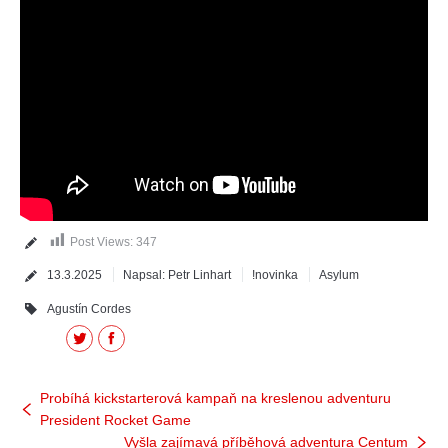
Post Views:
347
13.3.2025
Napsal:
Petr Linhart
!novinka
Asylum
Agustín Cordes
Twitter
Facebook
Probíhá kickstarterová kampaň na kreslenou adventuru
President Rocket Game
Vyšla zajímavá příběhová adventura Centum