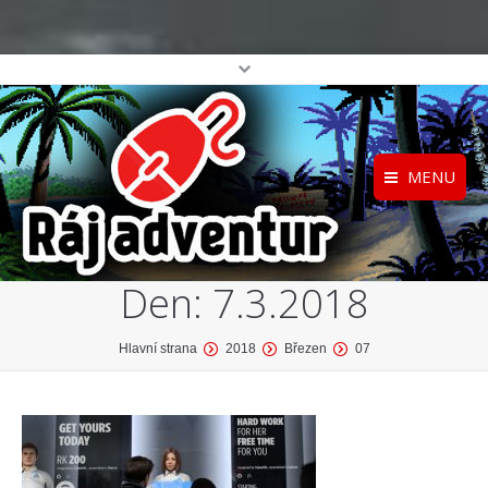
MENU
Registrace
Home
Den:
7.3.2018
Přihlášení
O projektu
Profil
Katalog her
You are here:
Hlavní strana
2018
Březen
07
top