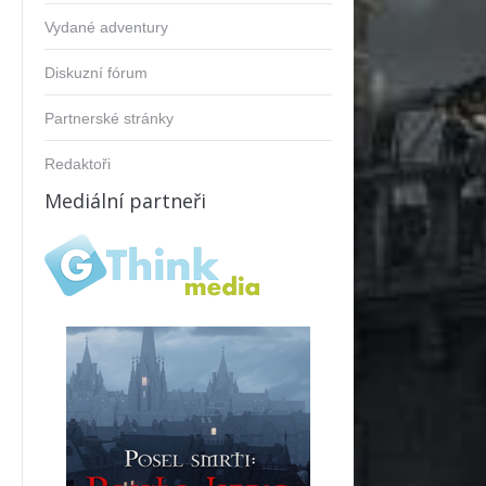
Vydané adventury
Diskuzní fórum
Partnerské stránky
Redaktoři
Mediální partneři