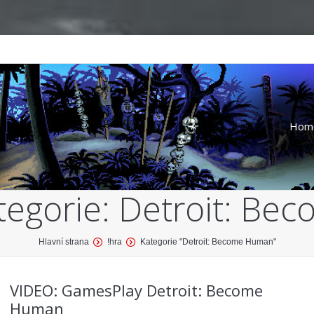
Hom
tegorie:
Detroit: Be
Hlavní strana
!hra
Kategorie "Detroit: Become Human"
VIDEO: GamesPlay Detroit: Become
Human