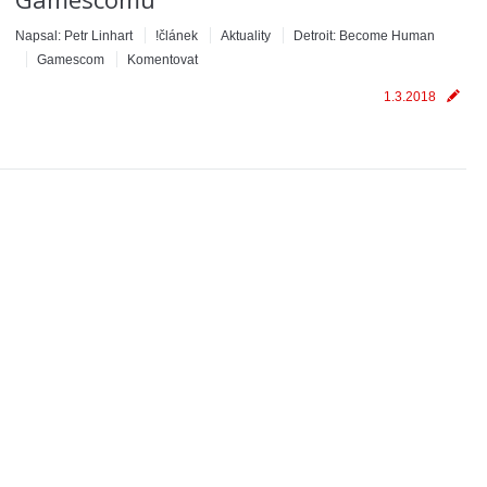
Napsal:
Petr Linhart
!článek
Aktuality
Detroit: Become Human
Gamescom
Komentovat
1.3.2018