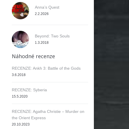
Anna’s Quest
2.2.2026
Beyond: Two Souls
1.3.2018
Náhodné recenze
RECENZE: Ankh 3: Battle of the Gods
3.6.2018
RECENZE: Syberia
15.5.2020
RECENZE: Agatha Christie – Murder on
the Orient Express
20.10.2023