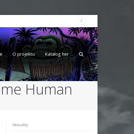
e
O projektu
Katalog her
come Human
Aktuality