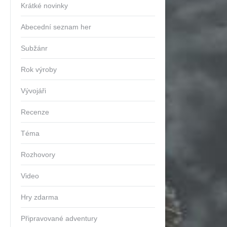
Krátké novinky
Abecední seznam her
Subžánr
Rok výroby
Vývojáři
Recenze
Téma
Rozhovory
Video
Hry zdarma
Připravované adventury