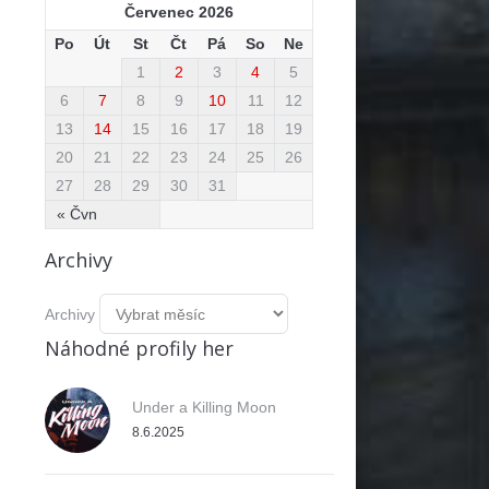
Červenec 2026
Po
Út
St
Čt
Pá
So
Ne
1
2
3
4
5
6
7
8
9
10
11
12
13
14
15
16
17
18
19
20
21
22
23
24
25
26
27
28
29
30
31
« Čvn
Archivy
Archivy
Náhodné profily her
Under a Killing Moon
8.6.2025