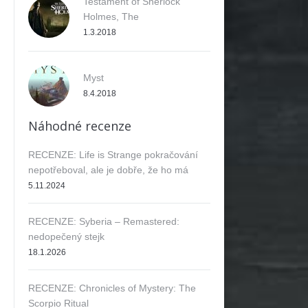
Testament of Sherlock
Holmes, The
1.3.2018
Myst
8.4.2018
Náhodné recenze
RECENZE: Life is Strange pokračování
nepotřeboval, ale je dobře, že ho má
5.11.2024
RECENZE: Syberia – Remastered:
nedopečený stejk
18.1.2026
RECENZE: Chronicles of Mystery: The
Scorpio Ritual