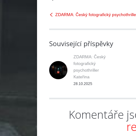
ZDARMA: Český fotografický psychothrille
Související příspěvky
ZDARMA: Český
fotografický
psychothriller
Kateřina
28.10.2025
Komentáře js
r