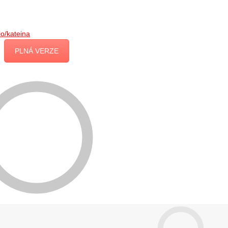
.io/kateina
PLNÁ VERZE