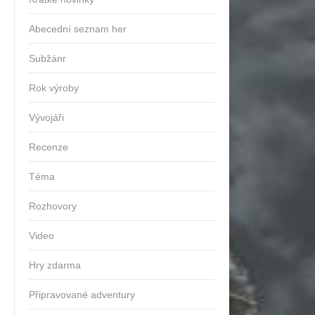
Abecední seznam her
Subžánr
Rok výroby
Vývojáři
Recenze
Téma
Rozhovory
Video
Hry zdarma
Připravované adventury