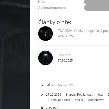
Hrej
Adventuregamers
Články o hře:
ZDARMA: Český fotografický psych
28.10.2025
Kateřina
27.10.2025
Post Views:
363
27.10.2025
Napsal:
Petr Linhart
!hra
point and click
thriller
Komentovat
ZDARMA