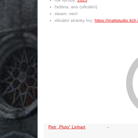
čeština: ano (oficiální)
steam: není
oficiální stránky hry:
https://mattstudio.itch
Petr „Pluto“ Linhart
–