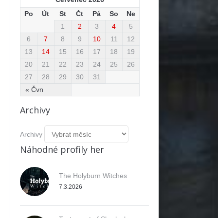
Po
Út
St
Čt
Pá
So
Ne
1
2
3
4
5
6
7
8
9
10
11
12
13
14
15
16
17
18
19
20
21
22
23
24
25
26
27
28
29
30
31
« Čvn
Archivy
Archivy
Náhodné profily her
The Holyburn Witches
7.3.2026
ok