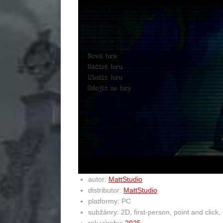
autor:
MattStudio
distributor:
MattStudio
platformy: PC
subžánry: 2D, first-person, point and click, t
rok výroby:
2025