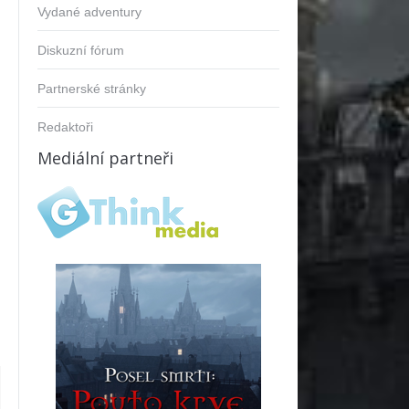
Vydané adventury
Diskuzní fórum
Partnerské stránky
Redaktoři
Mediální partneři