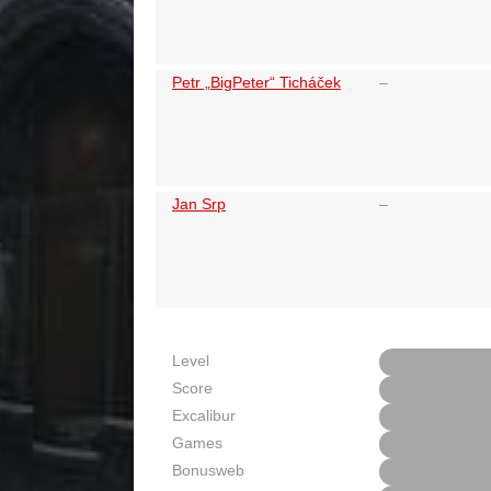
Petr „BigPeter“ Ticháček
–
Jan Srp
–
Level
Score
Excalibur
Games
Bonusweb