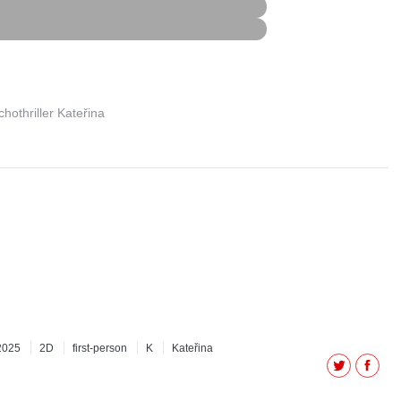
othriller Kateřina
2025
2D
first-person
K
Kateřina
Twitter
Facebo