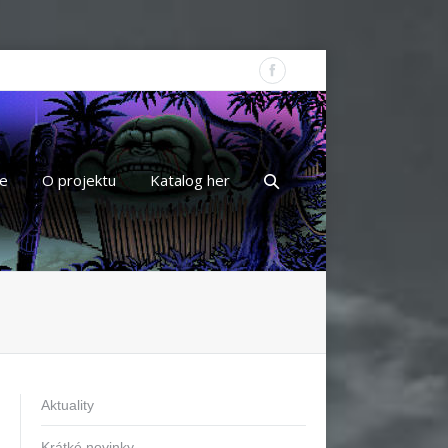
e
O projektu
Katalog her
Aktuality
Krátké novinky