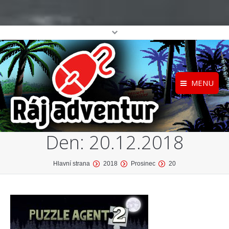
MENU
Registrace
Home
Den:
20.12.2018
Přihlášení
O projektu
Profil
Katalog her
You are here:
Hlavní strana
2018
Prosinec
20
top