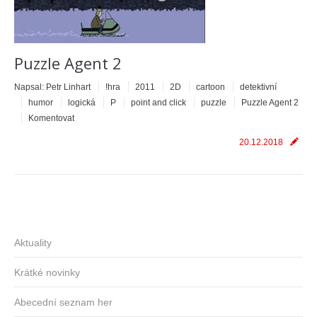
Puzzle Agent 2
Napsal:
Petr Linhart
!hra
2011
2D
cartoon
detektivní
humor
logická
P
point and click
puzzle
Puzzle Agent 2
Komentovat
20.12.2018
Aktuality
Krátké novinky
Abecední seznam her