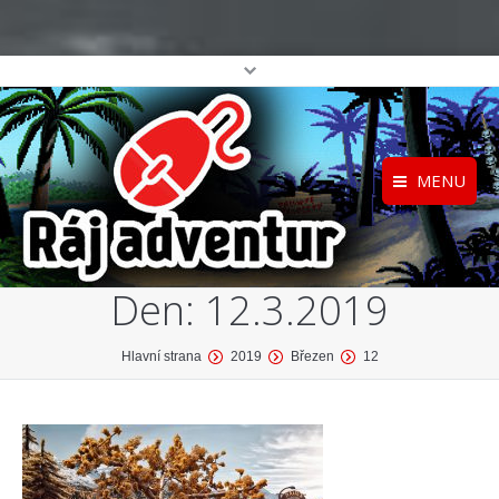
MENU
Registrace
Home
Den:
12.3.2019
Přihlášení
O projektu
Profil
Katalog her
You are here:
Hlavní strana
2019
Březen
12
top