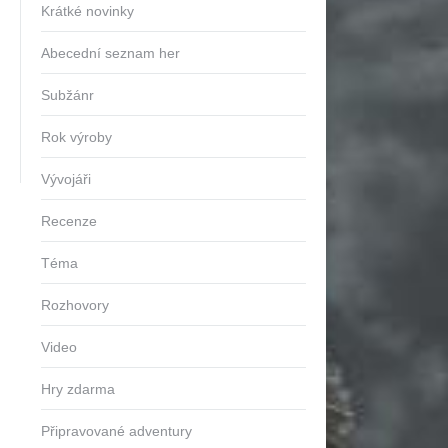
Krátké novinky
Abecední seznam her
Subžánr
Rok výroby
Vývojáři
Recenze
Téma
Rozhovory
Video
Hry zdarma
Připravované adventury