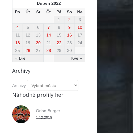
Duben 2022
Po
Út
St
Čt
Pá
So
Ne
1
2
3
4
5
6
7
8
9
10
11
12
13
14
15
16
17
18
19
20
21
22
23
24
25
26
27
28
29
30
« Bře
Kvě »
Archivy
Archivy
Náhodné profily her
Orion Burger
1.12.2018