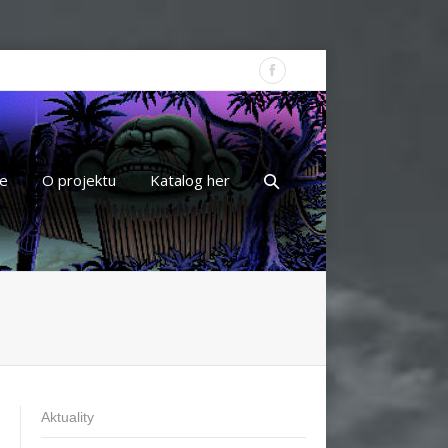
e
O projektu
Katalog her
Aktuality