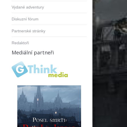
Vydané adventury
Diskuzní fórum
Partnerské stránky
Redaktoři
Mediální partneři