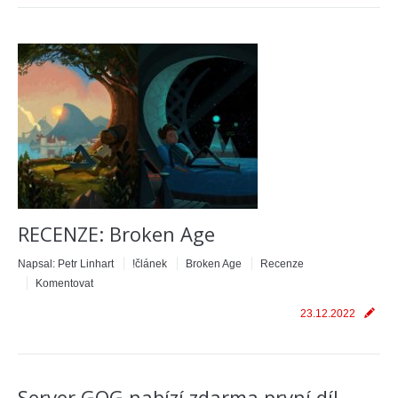
RECENZE: Broken Age
Napsal:
Petr Linhart
!článek
Broken Age
Recenze
Komentovat
23.12.2022
Server GOG nabízí zdarma první díl