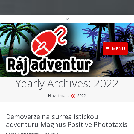
MENU
Registrace
Home
Yearly Archives:
2022
Přihlášení
O projektu
Profil
Katalog her
You are here:
Hlavní strana
2022
top
Demoverze na surrealistickou
adventuru Magnus Positive Phototaxis