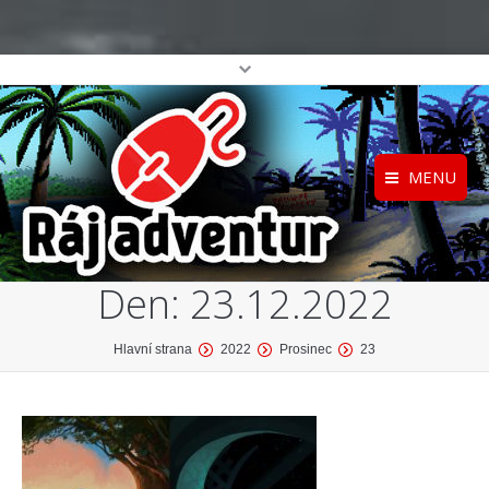
MENU
Registrace
Home
Den:
23.12.2022
Přihlášení
O projektu
Profil
Katalog her
You are here:
Hlavní strana
2022
Prosinec
23
top