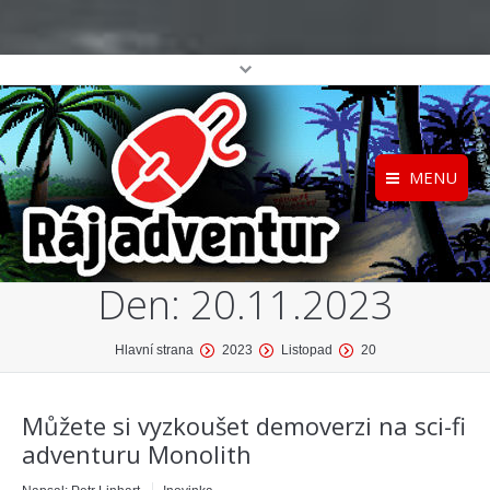
MENU
Registrace
Home
Den:
20.11.2023
Přihlášení
O projektu
Profil
Katalog her
You are here:
Hlavní strana
2023
Listopad
20
top
Můžete si vyzkoušet demoverzi na sci-fi
adventuru Monolith