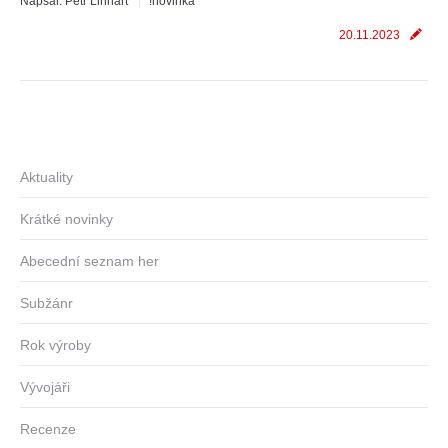
Napsal:
Petr Linhart
!novinka
20.11.2023
Aktuality
Krátké novinky
Abecední seznam her
Subžánr
Rok výroby
Vývojáři
Recenze