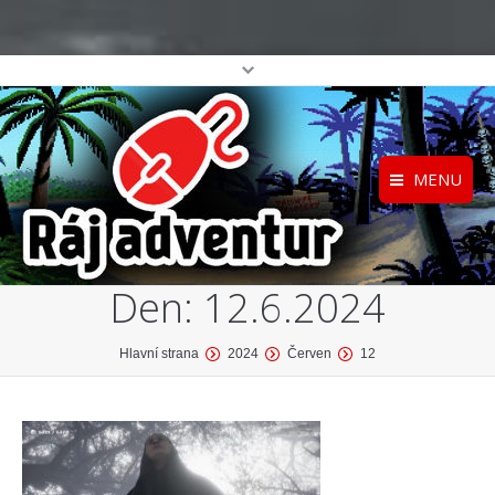
MENU
Registrace
Home
Den:
12.6.2024
Přihlášení
O projektu
Profil
Katalog her
You are here:
Hlavní strana
2024
Červen
12
top