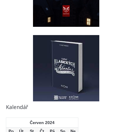
Kalendář
Červen 2024
Po
Út
St
Čt
Pá
So
Ne