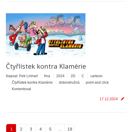
Čtyřlístek kontra Klamérie
Napsal:
Petr Linhart
!hra
2024
2D
C
cartoon
Čtyřlístek kontra Klamérie
dobrodružná
point and click
Komentovat
17.12.2024
1
2
3
4
5
…
19