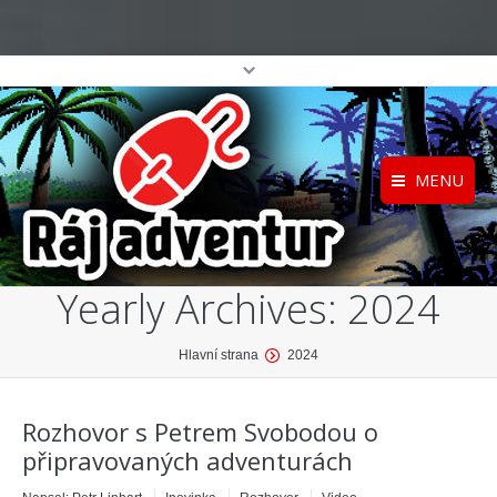
MENU
Registrace
Home
Yearly Archives:
2024
Přihlášení
O projektu
Profil
Katalog her
You are here:
Hlavní strana
2024
top
Rozhovor s Petrem Svobodou o
připravovaných adventurách