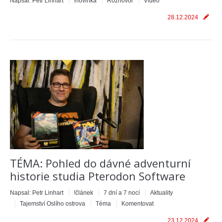
Napsal:
Petr Linhart
!novinka
Rozhovor
Video
28.12.2024
TÉMA: Pohled do dávné adventurní
historie studia Pterodon Software
Napsal:
Petr Linhart
!článek
7 dní a 7 nocí
Aktuality
Tajemství Oslího ostrova
Téma
Komentovat
23.12.2024