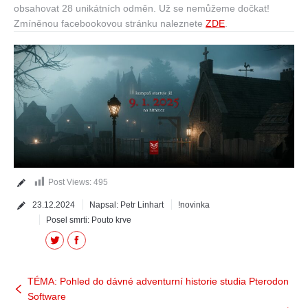
obsahovat 28 unikátních odměn. Už se nemůžeme dočkat!
Zmíněnou facebookovou stránku naleznete
ZDE
.
Post Views:
495
23.12.2024
Napsal:
Petr Linhart
!novinka
Posel smrti: Pouto krve
Twitter
Facebook
TÉMA: Pohled do dávné adventurní historie studia Pterodon
Software