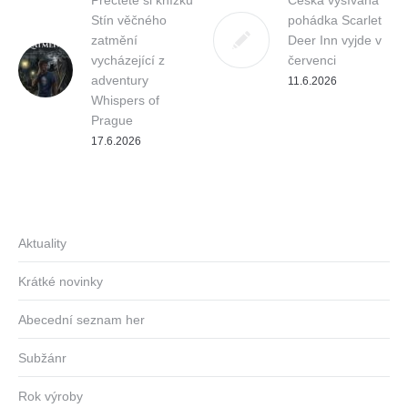
Přečtěte si knížku
Česká vyšívaná
Stín věčného
pohádka Scarlet
zatmění
Deer Inn vyjde v
vycházející z
červenci
adventury
11.6.2026
Whispers of
Prague
17.6.2026
Aktuality
Krátké novinky
Abecední seznam her
Subžánr
Rok výroby