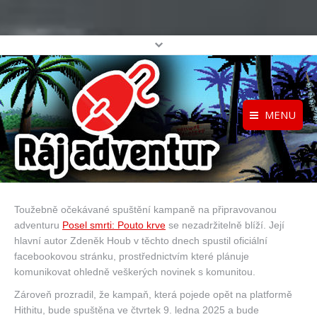
MENU
Registrace
Home
Přihlášení
O projektu
Toužebně očekávané spuštění kampaně na připravovanou
Profil
Katalog her
adventuru
Posel smrti: Pouto krve
se nezadržitelně blíží. Její
top
hlavní autor Zdeněk Houb v těchto dnech spustil oficiální
facebookovou stránku, prostřednictvím které plánuje
komunikovat ohledně veškerých novinek s komunitou.
Zároveň prozradil, že kampaň, která pojede opět na platformě
Hithitu, bude spuštěna ve čtvrtek 9. ledna 2025 a bude