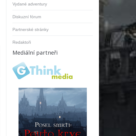
Vydané adventury
Diskuzní fórum
Partnerské stránky
Redaktoři
Mediální partneři