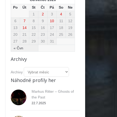
Po
Út
St
Čt
Pá
So
Ne
1
2
3
4
5
6
7
8
9
10
11
12
13
14
15
16
17
18
19
20
21
22
23
24
25
26
27
28
29
30
31
« Čvn
Archivy
ok
Archivy
Náhodné profily her
Markus Ritter – Ghosts of
the Past
22.7.2025