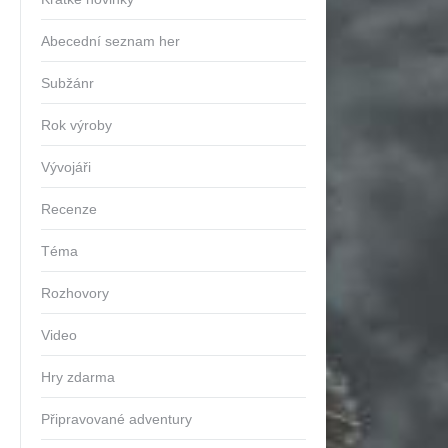
Abecední seznam her
Subžánr
Rok výroby
Vývojáři
Recenze
Téma
Rozhovory
Video
Hry zdarma
Připravované adventury