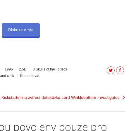
Diskuze o hře
1996
2.5D
3 Skulls of the Toltecs
Twitter
Facebo
 and click
Komentovat
ickstarter na zvířecí detektivku Lord Winklebottom Investigates
ou povoleny pouze pro