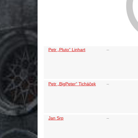
Petr „Pluto“ Linhart
–
Petr „BigPeter“ Ticháček
–
Jan Srp
–