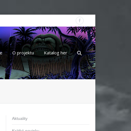
e
O projektu
Katalog her
Aktuality
Krátké novinky