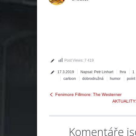
Post Views:
7 419
17.3.2019
Napsal:
Petr Linhart
!hra
1
cartoon
dobrodružná
humor
point
Fenimore Fillmore: The Westerner
AKTUALITY: K
Komentáře js