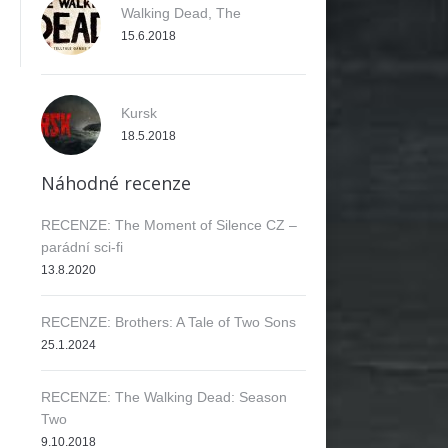
Walking Dead, The
15.6.2018
Kursk
18.5.2018
Náhodné recenze
RECENZE: The Moment of Silence CZ –
parádní sci-fi
13.8.2020
RECENZE: Brothers: A Tale of Two Sons
25.1.2024
RECENZE: The Walking Dead: Season
Two
9.10.2018