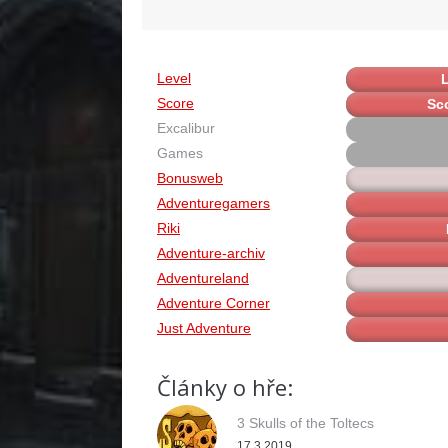
Level
L
Score
Sc
Excalibur
Games
Bonusweb
Adventuregamers
Riki
Adventure-archiv
Adventureland
Adventure Corner
Just Adventure
Články o hře:
3 Skulls of the Toltecs
17.3.2019