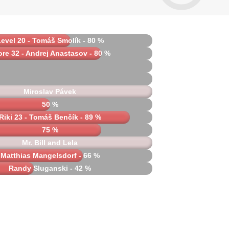
evel 20 - Tomáš Smolík - 80 %
ore 32 - Andrej Anastasov - 80 %
Miroslav Pávek
50 %
Riki 23 - Tomáš Benčík - 89 %
75 %
Mr. Bill and Lela
Matthias Mangelsdorf - 66 %
Randy Sluganski - 42 %