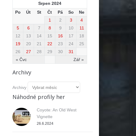
Srpen 2024
Po
Út
St
Čt
Pá
So
Ne
1
2
3
4
5
6
7
8
9
10
11
12
13
14
15
16
17
18
19
20
21
22
23
24
25
26
27
28
29
30
31
« Čvc
Zář »
Archivy
Archivy
Náhodné profily her
Coyote: An Old West
Vignette
26.6.2024