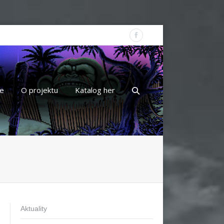
e
O projektu
Katalog her
Aktuality