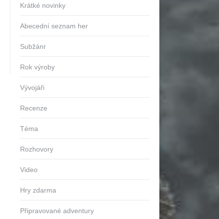
Krátké novinky
Abecední seznam her
Subžánr
Rok výroby
Vývojáři
Recenze
Téma
Rozhovory
Video
Hry zdarma
Připravované adventury