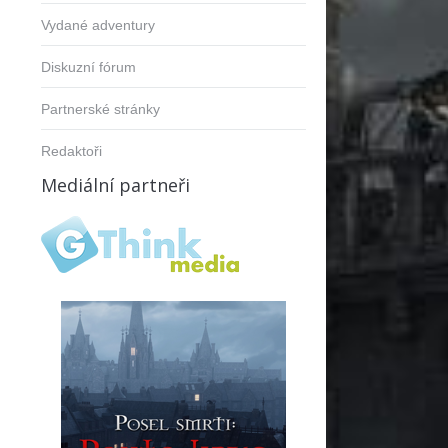
Vydané adventury
Diskuzní fórum
Partnerské stránky
Redaktoři
Mediální partneři