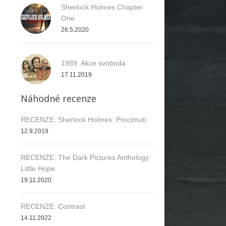
Sherlock Holmes Chapter
One
26.5.2020
1989: Akce svoboda
17.11.2019
Náhodné recenze
RECENZE: Sherlock Holmes: Procitnutí
12.9.2019
RECENZE: The Dark Pictures Anthology:
Little Hope
19.11.2020
RECENZE: Contrast
14.11.2022