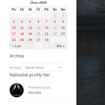
Únor 2025
Po
Út
St
Čt
Pá
So
Ne
1
2
3
4
5
6
7
8
9
10
11
12
13
14
15
16
17
18
19
20
21
22
23
24
25
26
27
28
« Led
Bře »
Archivy
Archivy
Náhodné profily her
Poslední dopis
29.9.2025