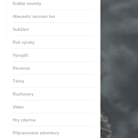
Krátké novinky
Abecední seznam her
Subžánr
Rok výroby
Vývojáři
Recenze
Téma
Rozhovory
Video
Hry zdarma
Připravované adventury