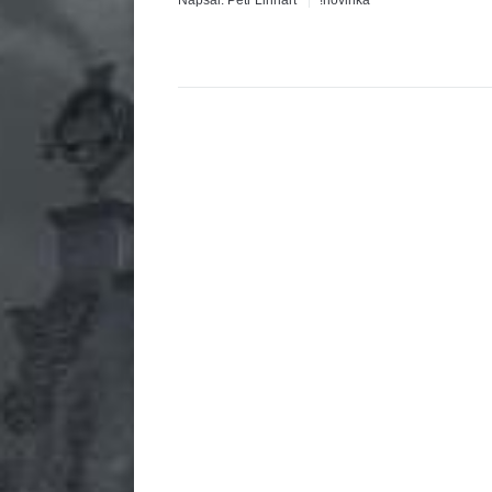
Napsal:
Petr Linhart
!novinka