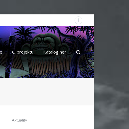
e
O projektu
Katalog her
Aktuality