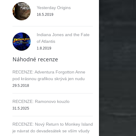
Yesterday Origins
16.5.2019
Indiana Jones and the Fate
of Atlantis
1.8.2019
Náhodné recenze
RECENZE: Adventura Forgotton Anne
pod krásnou grafikou skrývá jen nudu
29.5.2018
RECENZE: Ramonovo kouzlo
31.5.2025
RECENZE: Nový Return to Monkey Island
je návrat do devadesátek se vším všudy