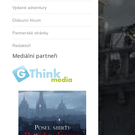
Vydané adventury
Diskuzní fórum
Partnerské stránky
Redaktoři
Mediální partneři